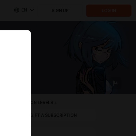
EN
SIGN UP
LOG IN
SUBSCRIPTION LEVELS
4
GIFT A SUBSCRIPTION
Level 1