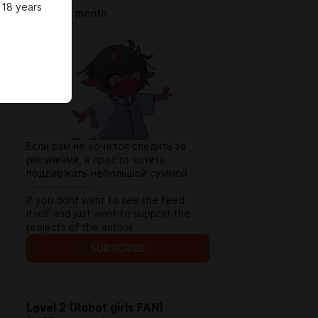
 18 years
$1.29 per month
Если вам не хочется следить за
рисунками, а просто хотите
поддержать небольшой суммой
----------------
If you dont want to see the feed
itself and just want to support the
projects of the author
SUBSCRIBE
Level 2 (Robot girls FAN)