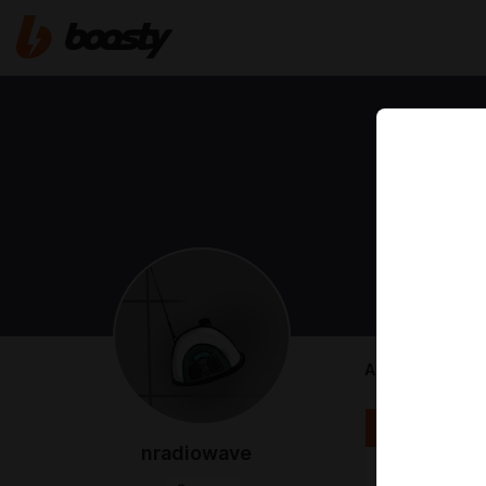
ABOUT
nradiowave
Author, sfw d