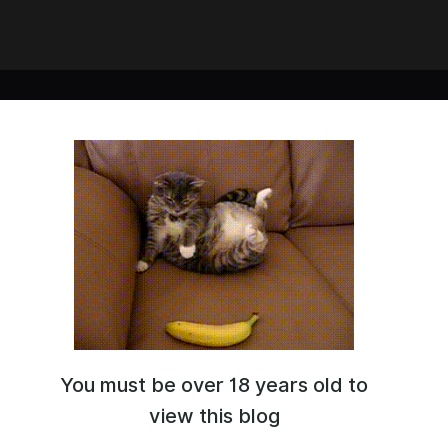
You must be over 18 years old to
view this blog
rawings archives
|
How to connect to Discord