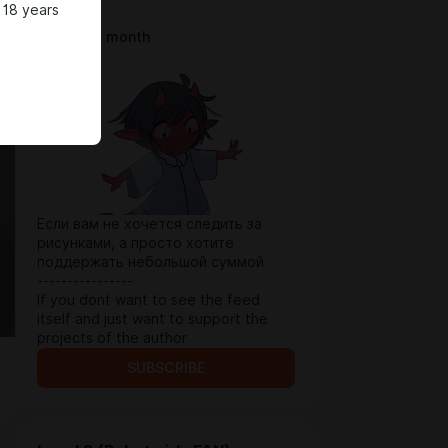
 18 years
Level 1
$1.29 per month
Если вам не хочется следить за
рисунками, а просто хотите
поддержать небольшой суммой
----------------
If you dont want to see the feed
itself and just want to support the
projects of the author
SUBSCRIBE