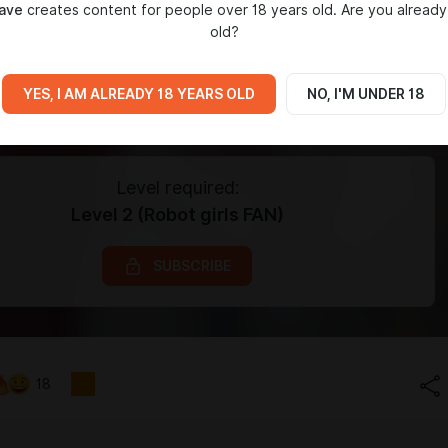
ave
creates content for people over 18 years old. Are you already
old?
YES, I AM ALREADY 18 YEARS OLD
NO, I'M UNDER 18
Level required:
Level 2 (Robot girls FAN)
SUBSCRIBE
18