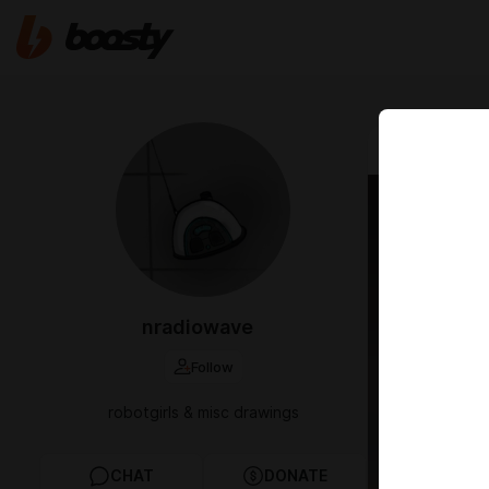
Oct 18 2025 1
nradiowave
Follow
robotgirls & misc drawings
CHAT
DONATE