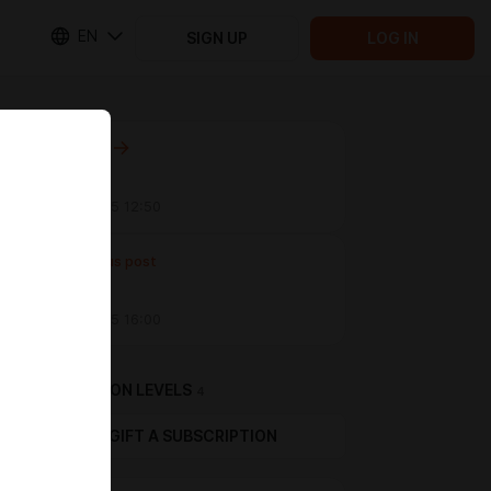
EN
SIGN UP
LOG IN
Next post
Untitled
Oct 18 2025 12:50
Previous post
Untitled
Oct 13 2025 16:00
SUBSCRIPTION LEVELS
4
GIFT A SUBSCRIPTION