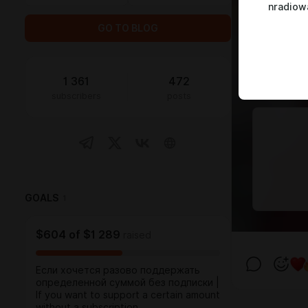
nradiow
GO TO BLOG
1 361
472
subscribers
posts
GOALS
1
$604
of
$1 289
raised
Если хочется разово поддержать
определенной суммой без подписки |
If you want to support a certain amount
without a subscription