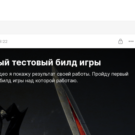
8:22
ый тестовый билд игры
део я покажу результат своей работы. Пройду первый
билд игры над которой работаю.