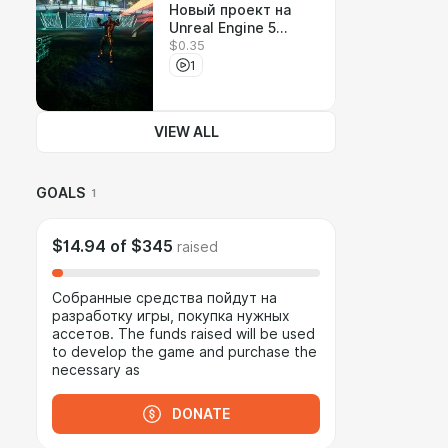
Новый проект на
Unreal Engine 5
$0.35
Второй выпуск
1
VIEW ALL
GOALS
1
$14.94
of
$345
raised
Собранные средства пойдут на
разработку игры, покупка нужных
ассетов. The funds raised will be used
to develop the game and purchase the
necessary as
DONATE