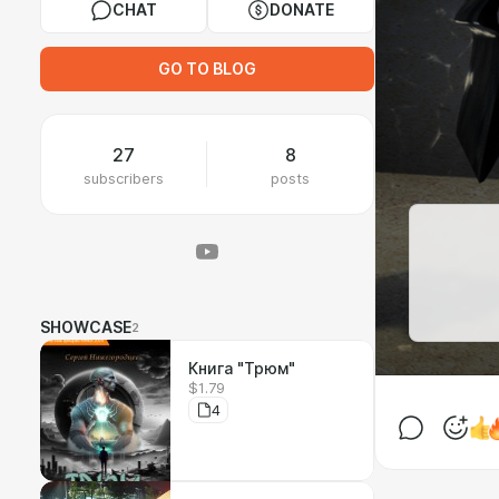
CHAT
DONATE
GO TO BLOG
27
8
subscribers
posts
SHOWCASE
2
Книга "Трюм"
$1.79
4