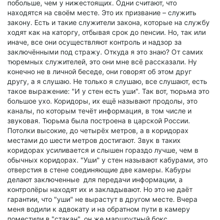
побольше, чем у нижестоящих. Одни считают, что
находятся на своём месте. Это их призвание – служить
закону. Есть и такие служители закона, которые на службу
ходят как на каторгу, отбывая срок до пенсии. Но, так или
иначе, все они осуществляют контроль и надзор за
заключёнными под стражу. Откуда я это знаю? От самих
тюремных служителей, это они мне всё рассказали. Ну
конечно не в личной беседе, они говорят об этом друг
другу, а я слушаю. Не только я слушаю, все слушают, есть
такое выражение: "И у стен есть уши". Так вот, тюрьма это
большое ухо. Коридоры, их ещё называют продолы, это
каналы, по которым течёт информация, в том числе и
звуковая. Тюрьма была построена в царской России.
Потолки высокие, до четырёх метров, а в коридорах
местами до шести метров достигают. Звук в таких
коридорах усиливается и слышен гораздо лучше, чем в
обычных коридорах. "Уши" у стен называют кабурами, это
отверстия в стене соединяющие две камеры. Кабуры
делают заключенные для передачи информации, а
контролёры находят их и закладывают. Но это не даёт
гарантии, что "уши" не вырастут в другом месте. Вчера
меня водили к адвокату и на обратном пути в камеру
поместили в "стакан", он же маршрутный бокс.