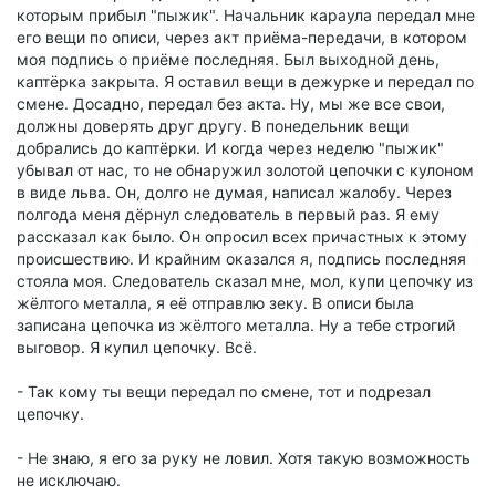
которым прибыл "пыжик". Начальник караула передал мне
его вещи по описи, через акт приёма-передачи, в котором
моя подпись о приёме последняя. Был выходной день,
каптёрка закрыта. Я оставил вещи в дежурке и передал по
смене. Досадно, передал без акта. Ну, мы же все свои,
должны доверять друг другу. В понедельник вещи
добрались до каптёрки. И когда через неделю "пыжик"
убывал от нас, то не обнаружил золотой цепочки с кулоном
в виде льва. Он, долго не думая, написал жалобу. Через
полгода меня дёрнул следователь в первый раз. Я ему
рассказал как было. Он опросил всех причастных к этому
происшествию. И крайним оказался я, подпись последняя
стояла моя. Следователь сказал мне, мол, купи цепочку из
жёлтого металла, я её отправлю зеку. В описи была
записана цепочка из жёлтого металла. Ну а тебе строгий
выговор. Я купил цепочку. Всё.
- Так кому ты вещи передал по смене, тот и подрезал
цепочку.
- Не знаю, я его за руку не ловил. Хотя такую возможность
не исключаю.