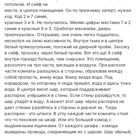
потолком. И сейф на
месте, в центре помещения. Он по прежнему заперт, нужен
код. Код 2 и 7 синие,
красные 3 и 9. Не получилось. Меняю цифры местами 7 и 2
синие и красные 9 и 3. Сработал механизм, дверь
приоткрылась. Открываю, она очень легко поддалась,
несмотря на свою массивность. Внутри тьма и в центре
белый прямоугольник, похожий на дверной проём. Захожу
в сейф, прохожу через белый проём. Вот это да! А сейф
внутри гораздо больше, чем снаружи. Это помещение,
расколото на три части, висящее в воздухе. При расколе
части комнаты разошлись в стороны, образовав между
собой пропасть, внизу вода. Внизу везде вода. Под
коридором, по которому я сюда пришёл, вода и здесь тоже
вода. В центре висит шар, который поддерживают
распорки, упёршиеся в стены. Если стены разойдутся, то
шар упадёт в воду. А может этот шар через распорки не
дает стенам разойтись в стороны и держит их. Тогда
распорки - это штанги. В углу каждой части комнаты стоит
что-то похожее на шкаф. Или это большой комод с
выдвижными ящичками. От каждого шкафа - комода
выведены провода, соединяющие их с шаром. Шар чёрный,