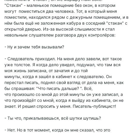
"Стакан" - маленькое помещение без окон, в котором
могут поместиться два человека. Тот, в который меня
поместили, находился рядом с дежурным помещением, и в
нём была ещё не заложенная кабура в соседний "стакан" с
открытой дверью. Из-за высокой слышимости я стал
невольным слушателем разговора двух контролёров:
- Ну и зачем тебя вызывали?
- Следователь приходил. На меня дело завели, вот такое
уже толстое. Я когда дело увидел, подумал, что там вся
моя жизнь записана, от зачатия и до той
минуты, когда я зашёл в кабинет к следователю. Он
перестал писать, поднял свой взгляд от дела на меня, как
бы спрашивая: "Что писать дальше? ". Всё,
что произошло со мной до этой минуты он уже записал, а
что произойдёт со мной, когда я выйду из кабинета, он не
знает. И решил спросить у меня. Писатель-публицист!
- Ты что, прикалываешься, всё шутки шутишь?
- Нет. Но в тот момент, когда он мне сказал, что это