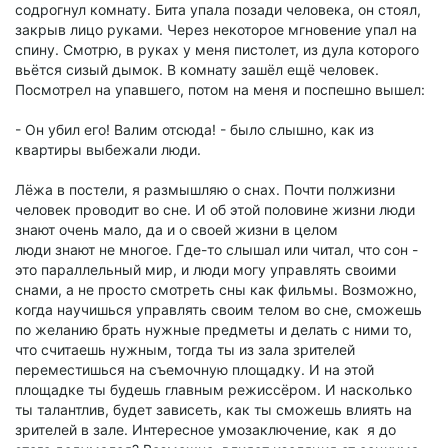
содрогнул комнату. Бита упала позади человека, он стоял,
закрыв лицо руками. Через некоторое мгновение упал на
спину. Смотрю, в руках у меня пистолет, из дула которого
вьётся сизый дымок. В комнату зашёл ещё человек.
Посмотрел на упавшего, потом на меня и поспешно вышел:
- Он убил его! Валим отсюда! - было слышно, как из
квартиры выбежали люди.
Лёжа в постели, я размышляю о снах. Почти полжизни
человек проводит во сне. И об этой половине жизни люди
знают очень мало, да и о своей жизни в целом
люди знают не многое. Где-то слышал или читал, что сон -
это параллельный мир, и люди могу управлять своими
снами, а не просто смотреть сны как фильмы. Возможно,
когда научишься управлять своим телом во сне, сможешь
по желанию брать нужные предметы и делать с ними то,
что считаешь нужным, тогда ты из зала зрителей
переместишься на съемочную площадку. И на этой
площадке ты будешь главным режиссёром. И насколько
ты талантлив, будет зависеть, как ты сможешь влиять на
зрителей в зале. Интересное умозаключение, как я до