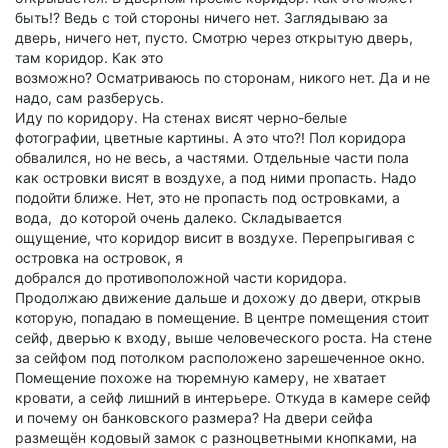
быть!? Ведь с той стороны ничего нет. Заглядываю за
дверь, ничего нет, пусто. Смотрю через открытую дверь,
там коридор. Как это
возможно? Осматриваюсь по сторонам, никого нет. Да и не
надо, сам разберусь.
Иду по коридору. На стенах висят черно-белые
фотографии, цветные картины. А это что?! Пол коридора
обвалился, но не весь, а частями. Отдельные части пола
как островки висят в воздухе, а под ними пропасть. Надо
подойти ближе. Нет, это не пропасть под островками, а
вода, до которой очень далеко. Складывается
ощущение, что коридор висит в воздухе. Перепрыгивая с
островка на островок, я
добрался до противоположной части коридора.
Продолжаю движение дальше и дохожу до двери, открыв
которую, попадаю в помещение. В центре помещения стоит
сейф, дверью к входу, выше человеческого роста. На стене
за сейфом под потолком расположено зарешеченное окно.
Помещение похоже на тюремную камеру, не хватает
кровати, а сейф лишний в интерьере. Откуда в камере сейф
и почему он банковского размера? На двери сейфа
размещён кодовый замок с разноцветными кнопками, на