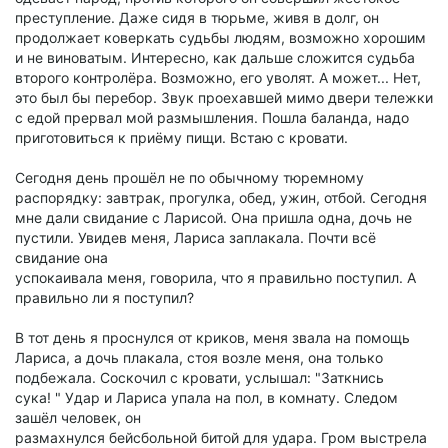
преступление. Даже сидя в тюрьме, живя в долг, он
продолжает коверкать судьбы людям, возможно хорошим
и не виноватым. Интересно, как дальше сложится судьба
второго контролёра. Возможно, его уволят. А может... Нет,
это был бы перебор. Звук проехавшей мимо двери тележки
с едой прервал мой размышления. Пошла баланда, надо
приготовиться к приёму пищи. Встаю с кровати.
Сегодня день прошёл не по обычному тюремному
распорядку: завтрак, прогулка, обед, ужин, отбой. Сегодня
мне дали свидание с Ларисой. Она пришла одна, дочь не
пустили. Увидев меня, Лариса заплакала. Почти всё
свидание она
успокаивала меня, говорила, что я правильно поступил. А
правильно ли я поступил?
В тот день я проснулся от криков, меня звала на помощь
Лариса, а дочь плакала, стоя возле меня, она только
подбежала. Соскочил с кровати, услышал: "Заткнись
сука! " Удар и Лариса упала на пол, в комнату. Следом
зашёл человек, он
размахнулся бейсбольной битой для удара. Гром выстрела