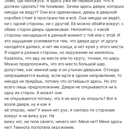
Знаю, где нахожусь. Я здесь уже не первый раз. Что я
должен сделать? Не понимаю. Зачем здесь двери, которые
никуда не ведут? Они все одинаковые, дверь в дверной
коробке стоит в пространстве и всё. Она никуда не ведёт,
ни с одной стороны, ни с другой. Её можно обойти вокруг, с
обеих сторон дверь одинаковая. Непонятно, с какой
стороны находишься в данный момент с той или с этой. И
это ощущение усиливается тем, что двери друг от друга
находятся далеко, и нет им конца, и нет края у этого места.
Я ходил в разные стороны, но окружение не менялось.
Казалось, что иду на месте или по кругу, точнее, по шару.
Можно предположить, что это место большой шар,
допустим, как земной шар и он утыкан дверьми. Отсюда
напрашивается вывод: если идти в одном направлении, то
никуда не придёшь, потому что остаёшься здесь. Но это
всего лишь предположение. Двери не открываются ни в
одну из сторон. А может они
не открываются потому, что я не могу их открыть? Вот я
возле двери, ну и как я
её открою, чем? У меня нет рук, я смотрю по сторонам
вокруг и не вижу рук. Не
вижу ног, ни тела своего, ничего нет. Меня нет! Меня здесь
нет! Темнота поглотила окружение.