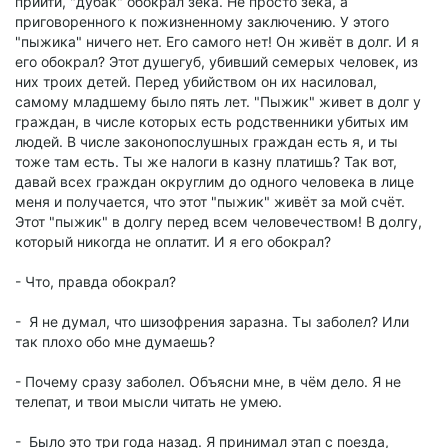
прийти, "дубак" обокрал зека. Не просто зека, а
приговоренного к пожизненному заключению. У этого
"пыжика" ничего нет. Его самого нет! Он живёт в долг. И я
его обокрал? Этот душегуб, убивший семерых человек, из
них троих детей. Перед убийством он их насиловал,
самому младшему было пять лет. "Пыжик" живет в долг у
граждан, в числе которых есть родственники убитых им
людей. В числе законопослушных граждан есть я, и ты
тоже там есть. Ты же налоги в казну платишь? Так вот,
давай всех граждан округлим до одного человека в лице
меня и получается, что этот "пыжик" живёт за мой счёт.
Этот "пыжик" в долгу перед всем человечеством! В долгу,
который никогда не оплатит. И я его обокрал?
- Что, правда обокрал?
- Я не думал, что шизофрения заразна. Ты заболел? Или
так плохо обо мне думаешь?
- Почему сразу заболел. Объясни мне, в чём дело. Я не
телепат, и твои мысли читать не умею.
- Было это три года назад. Я принимал этап с поезда,