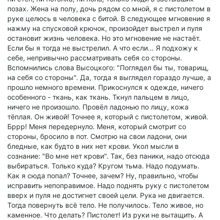
позах. Жена на полу, дочь рядом со мной, я с пистолетом в
руке целюсь в человека с битой. В следующее мгновение я
нажму на спусковой крючок, произойдет выстрел и пуля
остановит жизнь человека. Но это мгновение не настаёт.
Если бы я тогда не выстрелил. А что если... Я подхожу к
себе, непривычно рассматривать себя со стороны.
Вспомнились слова Высоцкого: "Поглядел бы ты, товарищ,
на себя со стороны". Да, тогда я выглядел гораздо лучше, а
прошло немного времени. Прикоснулся к одежде, ничего
особенного - ткань, как ткань. Ткнул пальцем в лицо,
ничего не произошло. Провёл ладонью по лицу, кожа
тёплая. Он живой! Точнее я, который с пистолетом, живой.
Бррр! Меня передернуло. Меня, который смотрит со
стороны, бросило в пот. Смотрю на свои ладони, они
бледные, как будто в них нет крови. Укол мысли в
сознание: "Во мне нет крови". Так, без паники, надо отсюда
выбираться. Только куда? Кругом тьма. Надо подумать.
Как я сюда попал? Точнее, зачем? Ну, правильно, чтобы
исправить непоправимое. Надо поднять руку с пистолетом
вверх и пуля не достигнет своей цели. Рука не двигается.
Тогда повернуть всё тело. Не получилось. Тело живое, но
каменное. Что делать? Пистолет! Из руки не вытащить. А