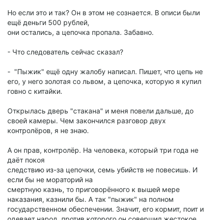
Но если это и так? Он в этом не сознается. В описи были
ещё деньги 500 рублей,
они остались, а цепочка пропала. Забавно.
- Что следователь сейчас сказал?
- "Пыжик" ещё одну жалобу написал. Пишет, что цепь не
его, у него золотая со львом, а цепочка, которую я купил
говно с китайки.
Открылась дверь "стакана" и меня повели дальше, до
своей камеры. Чем закончился разговор двух
контролёров, я не знаю.
А он прав, контролёр. На человека, который три года не
даёт покоя
следствию из-за цепочки, семь убийств не повесишь. И
если бы не мораторий на
смертную казнь, то приговорённого к вышей мере
наказания, казнили бы. А так "пыжик" на полном
государственном обеспечении. Значит, его кормит, поит и
одевает народ, против которого он совершил жестокое