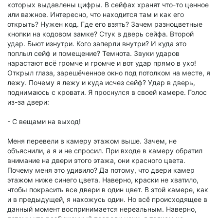
которых выдавлены цифры. В сейфах хранят что-то ценное
или важное. Интересно, что находится там и как его
открыть? Нужен код. Где его взять? Зачем разноцветные
кнопки на кодовом замке? Стук в дверь сейфа. Второй
удар. Бьют изнутри. Кого заперли внутри? И куда это
поплыл сейф и помещение? Темнота. Звуки ударов
нарастают всё громче и громче и вот удар прямо в ухо!
Открыл глаза, зарешёченное окно под потолком на месте, я
лежу. Почему я лежу и куда исчез сейф? Удар в дверь,
поднимаюсь с кровати. Я проснулся в своей камере. Голос
из-за двери:
- С вещами на выход!
Меня перевели в камеру этажом выше. Зачем, не
объяснили, а я и не спросил. При входе в камеру обратил
внимание на двери этого этажа, они красного цвета.
Почему меня это удивило? Да потому, что двери камер
этажом ниже синего цвета. Наверно, краски не хватило,
чтобы покрасить все двери в один цвет. В этой камере, как
и в предыдущей, я нахожусь один. Но всё происходящее в
данный момент воспринимается нереальным. Наверно,