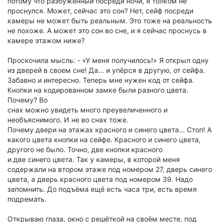
потому что разбуженный посреди ночи, я толком не
проснулся. Может, сейчас это сон? Нет, сейф посреди
камеры не может быть реальным. Это тоже на реальность
не похоже. А может это сон во сне, и я сейчас проснусь в
камере этажом ниже?
Проскочила мысль: - «У меня получилось!» Я открыл одну
из дверей в своем сне! Да... и упёрся в другую, от сейфа.
Забавно и интересно. Теперь мне нужен код от сейфа.
Кнопки на кодированном замке были разного цвета.
Почему? Во
снах можно увидеть много преувеличенного и
необъяснимого. И не во снах тоже.
Почему двери на этажах красного и синего цвета... Стоп! А
какого цвета кнопки на сейфе. Красного и синего цвета,
другого не было. Точно, две кнопки красного
и две синего цвета. Так у камеры, в которой меня
содержали на втором этаже под номером 27, дверь синего
цвета, а дверь красного цвета под номером 39. Надо
запомнить. До подъёма ещё есть часа три, есть время
подремать.
Открываю глаза, окно с решёткой на своём месте, под