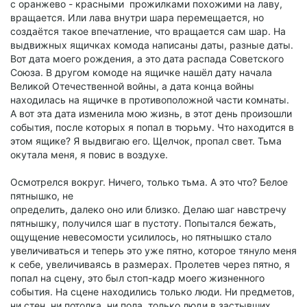
с оранжево - красными прожилками похожими на лаву,
вращается. Или лава внутри шара перемещается, но
создаётся такое впечатление, что вращается сам шар. На
выдвижных ящичках комода написаны даты, разные даты.
Вот дата моего рождения, а это дата распада Советского
Союза. В другом комоде на ящичке нашёл дату начала
Великой Отечественной войны, а дата конца войны
находилась на ящичке в противоположной части комнаты.
А вот эта дата изменила мою жизнь, в этот день произошли
события, после которых я попал в тюрьму. Что находится в
этом ящике? Я выдвигаю его. Щелчок, пропал свет. Тьма
окутала меня, я повис в воздухе.
Осмотрелся вокруг. Ничего, только тьма. А это что? Белое
пятнышко, не
определить, далеко оно или близко. Делаю шаг навстречу
пятнышку, получился шаг в пустоту. Попытался бежать,
ощущение невесомости усилилось, но пятнышко стало
увеличиваться и теперь это уже пятно, которое тянуло меня
к себе, увеличиваясь в размерах. Пролетев через пятно, я
попал на сцену, это был стоп-кадр моего жизненного
события. На сцене находились только люди. Ни предметов,
ни стен, ни потолка, ни пола, только люди в застывших