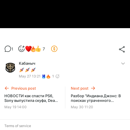
1
7
Кабаныч
May 27 13:21
1
Previous post
Next post
НОВОСТИ как спасти PS6,
Разбор "Индиана Джонс: В
Sony выпустила скуфа, Dead
поисках утраченного
Space 4, Stellar Blade 2, 007
ковчега"
May 19 14:00
May 30 11:20
First Light
Terms of service