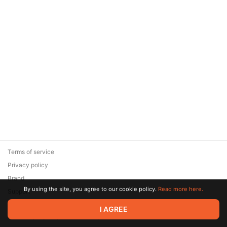
Terms of service
Privacy policy
Brand
By using the site, you agree to our cookie policy.
Read more here.
Support
© 2026 Zaya Solutions Limited. All rights reserved. All trademarks
I AGREE
are the property of their respective owners.