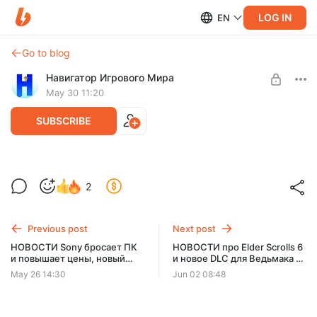
LOG IN
EN
Go to blog
Навигатор Игрового Мира
May 30 11:20
SUBSCRIBE
Разбор "Индиана Джонс: В поисках
2
утраченного ковчега"
Level required:
Normal
Previous post
Next post
SUBSCRIBE
НОВОСТИ Sony бросает ПК
НОВОСТИ про Elder Scrolls 6
и повышает цены, новый
и новое DLC для Ведьмака 3,
Kingdom Come, онлайновый
дебют Unreal Engine 6, Valve
May 26 14:30
Jun 02 08:48
Ведьмак, Konami бежит из
повышает цены
РФ