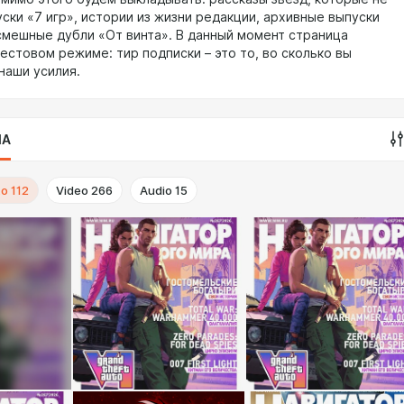
ски «7 игр», истории из жизни редакции, архивные выпуски
смешные дубли «От винта». В данный момент страница
естовом режиме: тир подписки – это то, во сколько вы
наши усилия.
IA
to
112
Video
266
Audio
15