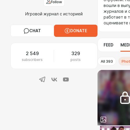
Follow
вошли в выпу
журналов и 
Игровой журнал с историей
работает в т
оцениваете 
CHAT
DONATE
FEED
MED
2 549
329
subscribers
posts
All
393
Pho