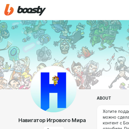
ABOUT
Хотите подд
можно сделат
Навигатор Игрового Мира
контент с Б
отрубили. П