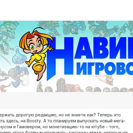
ержать дорогую редакцию, но не знаете как? Теперь это
ь здесь, на Boosty. А то планируем выпускать новый мега-
онусом и Гамовером, но монетизацию-то на ютубе - того,
омимо этого будем выкладывать: рассказы звезд, которые не