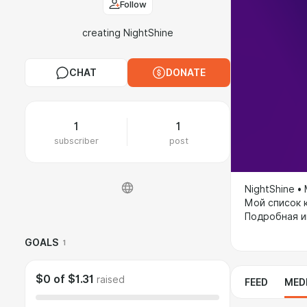
Follow
creating NightShine
CHAT
DONATE
1
1
subscriber
post
NightShine 
Мой список к
Подробная и
GOALS
1
$0
of
$1.31
raised
FEED
MED