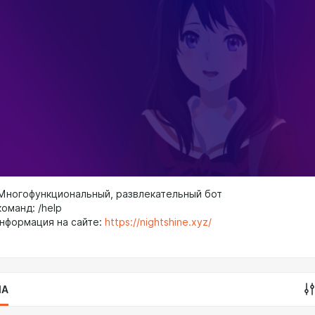
• Многофункциональный, развлекательный бот
оманд: /help
нформация на сайте:
https://nightshine.xyz/
IA