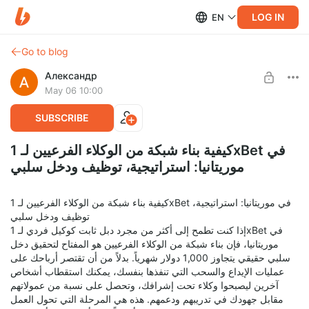
LOG IN
EN
Go to blog
Александр
May 06 10:00
SUBSCRIBE
كيفية بناء شبكة من الوكلاء الفرعيين لـ 1xBet في
موريتانيا: استراتيجية، توظيف ودخل سلبي
كيفية بناء شبكة من الوكلاء الفرعيين لـ 1xBet في موريتانيا: استراتيجية،
توظيف ودخل سلبي
إذا كنت تطمح إلى أكثر من مجرد دبل ثابت كوكيل فردي لـ 1xBet في
موريتانيا، فإن بناء شبكة من الوكلاء الفرعيين هو المفتاح لتحقيق دخل
سلبي حقيقي يتجاوز 1,000 دولار شهرياً. بدلاً من أن تقتصر أرباحك على
عمليات الإيداع والسحب التي تنفذها بنفسك، يمكنك استقطاب أشخاص
آخرين ليصبحوا وكلاء تحت إشرافك، وتحصل على نسبة من عمولاتهم
مقابل جهودك في تدريبهم ودعمهم. هذه هي المرحلة التي تحول العمل