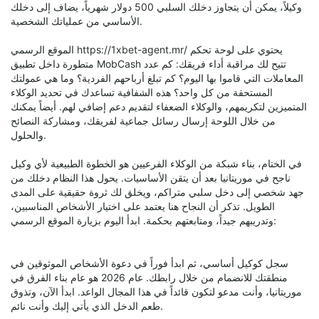
وكيلاً، يمكن أن يتجاوز دخلك السلبي 500 دولار شهرياً، يضاف إلى دخلك
الأساسي من عملياتك الشخصية.
الموقع الرسمي https://1xbet-agent.mr/ يحتوي على لوحة تحكم
متطورة داخل تطبيق MobCash تتيح لك مراقبة أداء فريقك: كم عدد
المعاملات التي قاموا بها اليوم؟ كم تبلغ أرباحهم الفردية؟ وما هي عمولتك
المستحقة من كل واحد؟ هذه الشفافية تساعدك في تحديد الوكلاء
المتميزين لتكريمهم، والوكلاء الضعفاء لتقديم دعم إضافي لهم. أيضاً يمكنك
من خلال اللوحة إرسال رسائل جماعية لفريقك، ومشاركة النصائح
والحلول.
في الختام، بناء شبكة من الوكلاء الفرعيين هو الخطوة الطبيعية لأي وكيل
ناجح في موريتانيا بعد أن يتقن الأساسيات. يحول هذا النظام دخلك من
جهد شخصي إلى دخل سلبي متراكم، ويخلق لك ثروة حقيقية على المدى
الطويل. تذكر أن النجاح هنا يعتمد على اختيار الأشخاص المناسبين،
وتدريبهم جيداً، ومتابعتهم بحكمة. ابدأ اليوم بزيارة الموقع الرسمي:
سجل كوكيل أساسي، ثم ابدأ فوراً في دعوة الأشخاص الموثوقين في
منطقتك للانضمام من خلال رابطك. عام 2026 هو عام بناء الفرق في
موريتانيا، وأنت مدعو لتكون قائداً في هذا المجال الواعد. ابدأ الآن، وتذوق
طعم الدخل الذي يأتي إليك وأنت نائم.