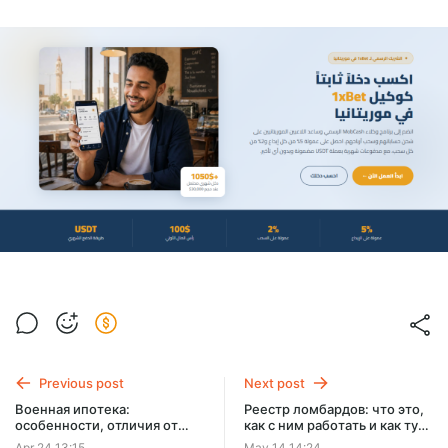
Previous post
Next post
Военная ипотека:
Реестр ломбардов: что это,
особенности, отличия от
как с ним работать и как туда
обычной и где оформить
попасть
Apr 24 13:15
May 14 14:24