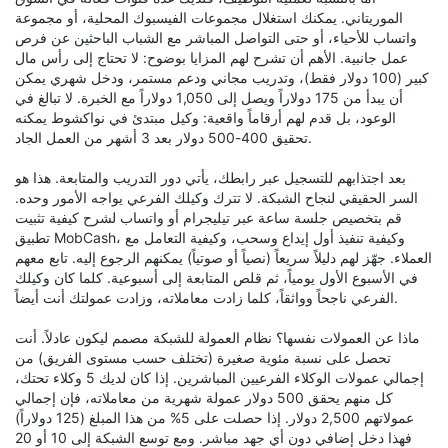
الموريتاني. يمكنك استغلال مجموعات الفيسبوك المحلية، أو مجموعة
واتساب للأحياء، أو حتى التواصل المباشر مع الشباب الباحثين عن فرص
عمل جانبية. الأهم أن تشرح لهم المزايا بوضوح: لا تحتاج إلى رأس مال
كبير (100 دولار فقط)، وتدريب مجاني ودعم مستمر، ودخل شهري يمكن
أن يبدأ من 175 دولاراً ويصل إلى 1,050 دولاراً مع الخبرة. لا تبالغ في
الوعود، بل قدم لهم أرقاماً واقعية: وكيل مبتدئ في نواكشوط يمكنه
تحقيق 400-500 دولار بعد 3 أشهر من العمل الجاد.
بعد اجتذابهم للتسجيل عبر رابطك، يأتي دور التدريب والمتابعة. هذا هو
السر الحقيقي لنجاح الشبكة. لا تترك وكيلك الفرعي يواجه الأمور وحده.
قم بتخصيص جلسة ساعة عبر تيليجرام أو واتساب لشرح كيفية تثبيت
تطبيق MobCash، وكيفية تنفيذ أول إيداع وسحب، وكيفية التعامل مع
العملاء. جهّز لهم دليلاً سريعاً (نصياً أو صوتياً) يمكنهم الرجوع إليه. تابع معهم
في الأسبوع الأول يومياً، ثم قلص المتابعة إلى أسبوعية. كلما كان وكيلك
الفرعي ناجحاً وواثقاً، كلما زادت معاملاته، وزادت عمولتك أنت أيضاً.
ماذا عن العمولات نفسها؟ نظام العمولة للشبكة مصمم ليكون عادلاً. أنت
تحصل على نسبة مئوية صغيرة (تختلف حسب مستوى الفريق) من
إجمالي عمولات الوكلاء الفرعيين المباشرين. إذا كان لديك 5 وكلاء تحتك،
كل منهم يحقق 500 دولار عمولة شهرية من معاملاته، فإن إجمالي
عمولاتهم 2,500 دولار. إذا حصلت على 5% من هذا المبلغ (125 دولاراً)
فهذا دخل إضافي دون أي جهد مباشر. ومع توسع الشبكة إلى 10 أو 20