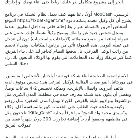
الحر إلى مشروع متكامل يدر عليك أرباحاً حتى أثناء نومك أو إجازتك.
أولاً، دعنا نفهم كيف يعمل نظام الشبكة في برنامج MobCash الرسمي.
الموقع https://1xbet-agent.mr/ يشرح أن كل وكيل معتمد يمكنه دعوة
أشخاص آخرين للانضمام عبر رابط إحالة خاص به داخل التطبيق. عندما
يسجل شخص جديد عبر رابطك ويصبح وكيلاً نشطاً، فإنك تحصل على
عمولة إضافية من جميع معاملاته (الإيداعات والسحوبات) دون أن تتدخل
في عمله اليومي. هذه العمولة تأتي من برنامج المكافآت، وهي لا تخصم
من راتب الوكيل الفرعي، بل يدفعها النظام كحافز لك على بناء الفريق.
كلما كبر فريقك وزاد عدد المعاملات التي يقوم بها الوكلاء التابعون لك، زاد
دخلك السلبي.
الاستراتيجية الصحيحة لبناء شبكة قوية تبدأ باختيار الأشخاص المناسبين.
في موريتانيا، المواصفات المثالية للوكيل الفرعي هي: شخص موثوق، لديه
هاتف أندرويد، واتصال بالإنترنت، ويمكنه تخصيص 2-4 ساعات يومياً،
ويفضل أن يكون لديه شبكة معارف جيدة في منطقته. المدن الكبرى مثل
نواكشوط ونواذيبو مليئة بالفرص، لكن لا تهمل المدن الصغيرة مثل روصو
وكيفة وتجكجة حيث الطلب على الخدمات كبير والمنافسة أقل. وكلاء
ناجحون مثل "Kiffa_Cash" و"سيدي محمد ولد الشيخ" بنوا فرقاً محلية
في مناطقهم وحققوا أرباحاً إضافية تجاوزت 300 دولار شهرياً فقط من
عمولات الفريق.
أما بالنسبة لعملية التوظيف، فلديك عدة قنوات فعالة في السوق