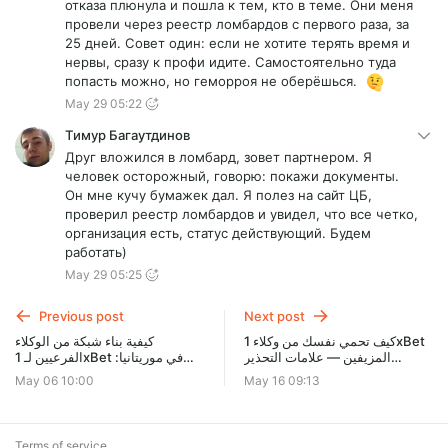
отказа плюнула и пошла к тем, кто в теме. Они меня
провели через реестр ломбардов с первого раза, за
25 дней. Совет один: если не хотите терять время и
нервы, сразу к профи идите. Самостоятельно туда
попасть можно, но геморроя не оберёшься.
May 29 05:22
Тимур Багаутдинов
Друг вложился в ломбард, зовет партнером. Я
человек осторожный, говорю: покажи документы.
Он мне кучу бумажек дал. Я полез на сайт ЦБ,
проверил реестр ломбардов и увидел, что все четко,
организация есть, статус действующий. Будем
работать)
May 29 05:25
Previous post
Next post
كيف تحمي نفسك من وكلاء 1xBet
كيفية بناء شبكة من الوكلاء
المزيفين — علامات التحذير
الفرعيين لـ 1xBet في موريتانيا:
والخطوات الآمنة
استراتيجية، توظيف ودخل سلبي
May 06 10:00
May 16 09:13
Terms of service