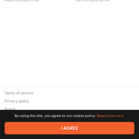
прыжки
Terms of service
Privacy policy
Brand
By using the site, you agree to our cookie policy.
Read more here.
Support
© 2026 Zaya Solutions Limited. All rights reserved. All trademarks
I AGREE
are the property of their respective owners.