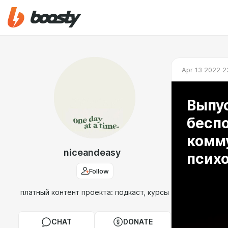
Apr 13 2022 2
Выпу
бесп
комм
niceandeasy
псих
Follow
платный контент проекта: подкаст, курсы
CHAT
DONATE