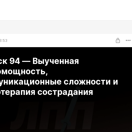
3:53
ск 94 — Выученная
омощность,
уникационные сложности и
отерапия сострадания