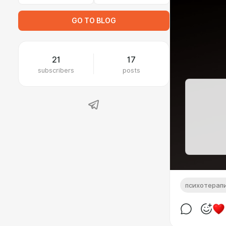
GO TO BLOG
21
17
subscribers
posts
психотерап