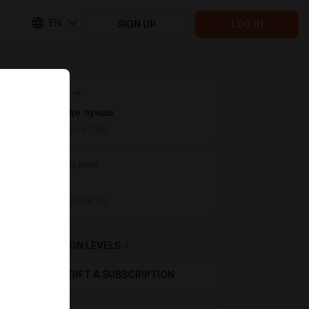
EN
SIGN UP
LOG IN
Next post
На свободе лучше
May 30 2024 07:56
Previous post
Untitled
May 08 2024 08:49
SUBSCRIPTION LEVELS
3
GIFT A SUBSCRIPTION