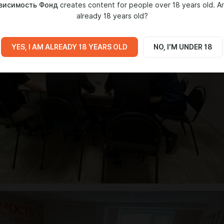
висимость Фонд
creates content for people over 18 years old. A
already 18 years old?
YES, I AM ALREADY 18 YEARS OLD
NO, I'M UNDER 18