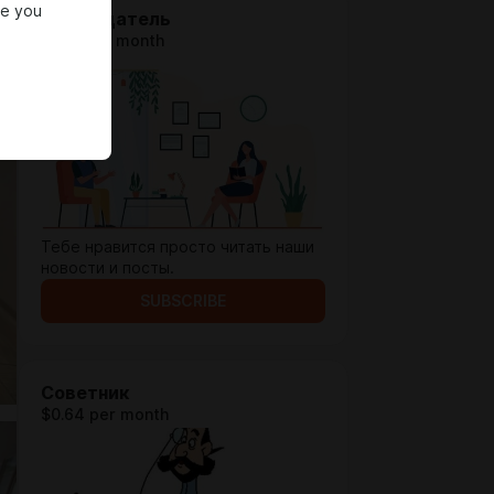
re you
Наблюдатель
$0.13 per month
Тебе нравится просто читать наши
новости и посты.
SUBSCRIBE
Советник
$0.64 per month