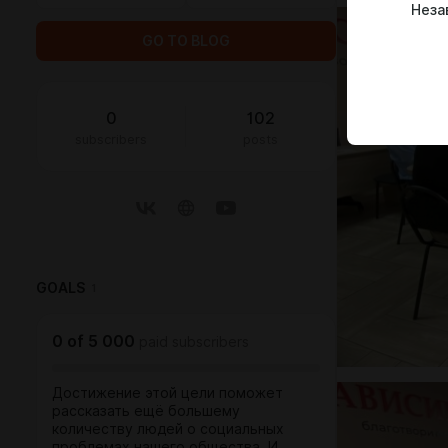
Неза
GO TO BLOG
0
102
subscribers
posts
GOALS
1
0
of
5 000
paid subscribers
Достижение этой цели поможет
рассказать ещё большему
количеству людей о социальных
проблемах нашего общества. И