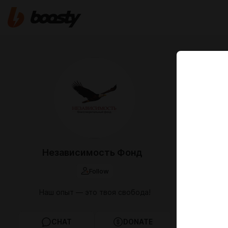
May 27 2024 
И снова гов
участниками
занятие. Ба
освоив эти з
старых моде
реабилитаци
вас или ваш
Независимость Фонд
:Телефоны: 8
ВКонтакте:
h
Follow
mail:
fond.nez
Проект » Тр
Наш опыт — это твоя свобода!
благотвори
fond.ru/
напр
образа жизн
CHAT
DONATE