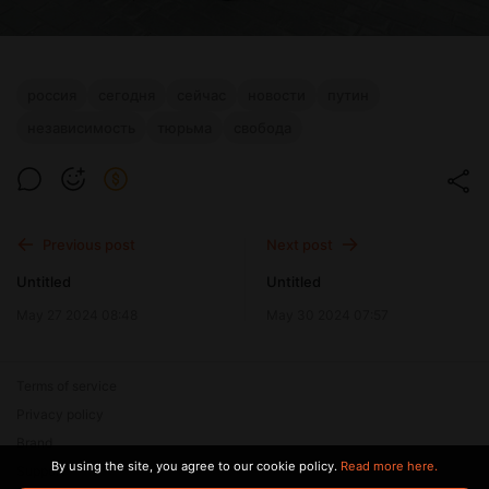
россия
сегодня
сейчас
новости
путин
независимость
тюрьма
свобода
Previous post
Next post
Untitled
Untitled
May 27 2024 08:48
May 30 2024 07:57
Terms of service
Privacy policy
Brand
By using the site, you agree to our cookie policy.
Read more here.
Support