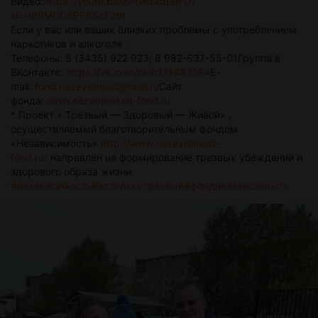
Видео:
https://youtu.be/ZPfWd4dEqFU?
si=Hp9MCD5PP8ScFybt
Если у вас или ваших близких проблемы с употреблением
наркотиков и алкоголя :
Телефоны: 8 (3435) 922 923; 8 982-637-55-01Группа в
ВКонтакте:
https://vk.com/club171483164
E-
mail:
fond.nezavisimost@mail.ru
Сайт
фонда:
www.nezavisimost-fond.ru
* Проект » Трезвый — Здоровый — Живой» ,
осуществляемый благотворительным фондом
«Независимость»
http://www.nezavisimost-
fond.ru/
направлен на формирование трезвых убеждений и
здорового образа жизни.
#независимость
#встелькутрезвый
#фонднезависимость