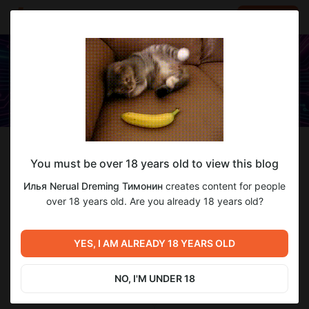
LOG IN
EN
Follow
You must be over 18 years old to view this blog
Илья Nerual Dreming Тимонин
Илья Nerual Dreming Тимонин
creates content for people
Делаю всякое с нейросетями
over 18 years old. Are you already 18 years old?
2 321
subscribers
283
posts
YES, I AM ALREADY 18 YEARS OLD
NO, I'M UNDER 18
SUBSCRIBE