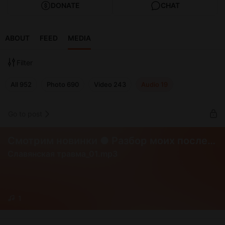
DONATE
CHAT
ABOUT
FEED
MEDIA
Filter
All
952
Photo
690
Video
243
Audio
19
Go to post
Смотрим новинки ● Разбор моих последних клипов ● Библия персонажей ● Veo 3.1 ● Делаем славикметал на основе китайского трека в Suno 5 ● Еженедельный Нейро-Стрим ● Neuro-Cartel Club ● Нейросети и генерация
Славянская травма_01.mp3
1