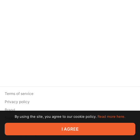
Terms of service
Privacy policy
Brand
By using the site, you agree to our cookie policy.
Read more here.
Support
© 2026 Zaya Solutions Limited. All rights reserved. All trademarks
I AGREE
are the property of their respective owners.