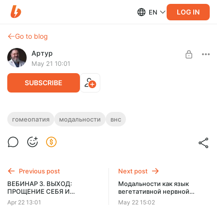
LOG IN
EN
Go to blog
Артур
May 21 10:01
SUBSCRIBE
Модальности в гомеопатии часть 1
гомеопатия
модальности
внс
Level required:
Базовый
SUBSCRIBE
Previous post
Next post
ВЕБИНАР 3. ВЫХОД:
Модальности как язык
ПРОЩЕНИЕ СЕБЯ И
вегетативной нервной
ВОЗВРАЩЕНИЕ К ИСТОКУ
системы
Apr 22 13:01
May 22 15:02