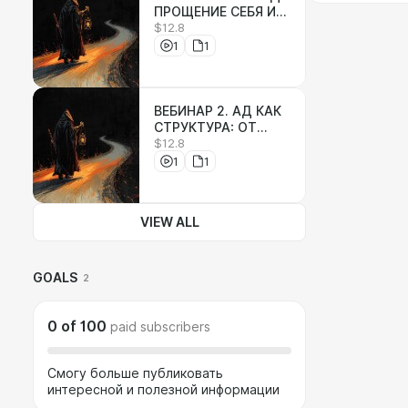
ПРОЩЕНИЕ СЕБЯ И
$12.8
ВОЗВРАЩЕНИЕ К
ИСТОКУ
1
1
ВЕБИНАР 2. АД КАК
СТРУКТУРА: ОТ
$12.8
МИСТИКИ К
КЛИНИКЕ
1
1
VIEW ALL
GOALS
2
0
of
100
paid subscribers
Смогу больше публиковать
интересной и полезной информации