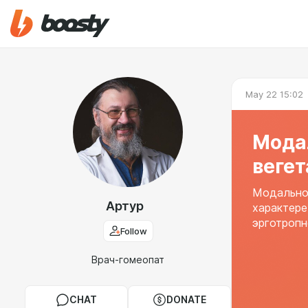
May 22 15:02
Мода
веге
Модальнос
Артур
характере
эрготропн
Follow
Врач-гомеопат
CHAT
DONATE