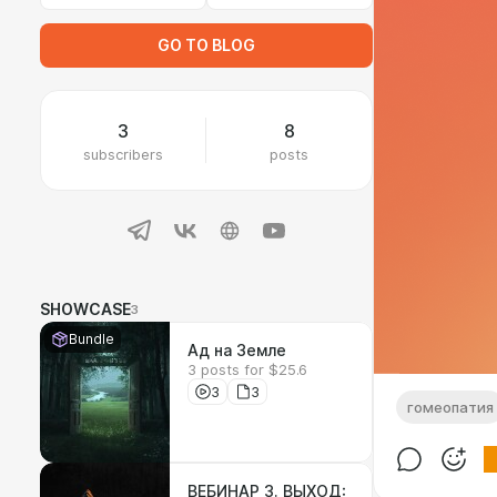
GO TO BLOG
3
8
subscribers
posts
SHOWCASE
3
Bundle
Ад на Земле
3 posts for $25.6
3
3
гомеопатия
ВЕБИНАР 3. ВЫХОД: