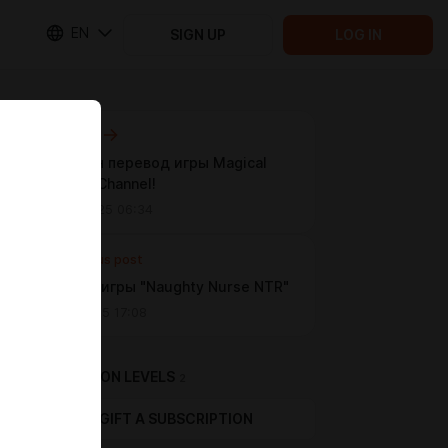
EN
SIGN UP
LOG IN
Next post
Завершен перевод игры Magical
Revantia Channel!
Aug 02 2025 06:34
Previous post
Перевод игры "Naughty Nurse NTR"
Jun 27 2025 17:08
SUBSCRIPTION LEVELS
2
GIFT A SUBSCRIPTION