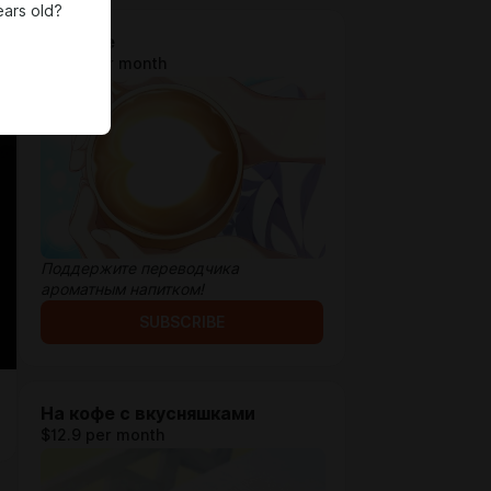
ears old?
На кофе
$2.58 per month
Поддержите переводчика
ароматным напитком!
SUBSCRIBE
На кофе с вкусняшками
$12.9 per month