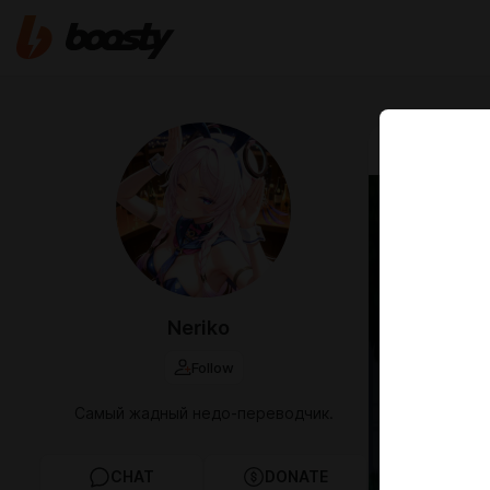
Jun 29 2025 0
Перев
Train
Neriko
Follow
Самый жадный недо-переводчик.
CHAT
DONATE