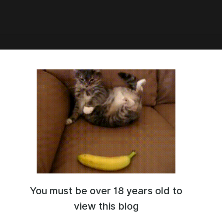
6:59
од игры "Massage Sex During
ing"
You must be over 18 years old to
view this blog