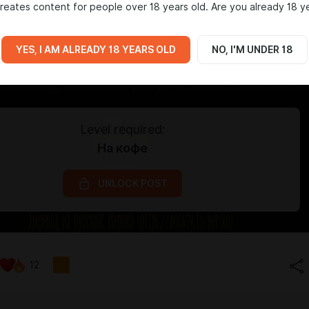
reates content for people over 18 years old. Are you already 18 y
YES, I AM ALREADY 18 YEARS OLD
NO, I'M UNDER 18
Level required:
На кофе
UNLOCK POST
12