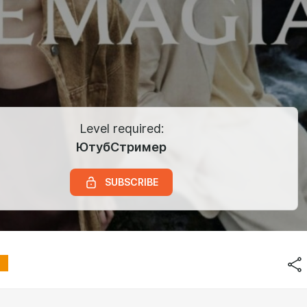
Level required:
ЮтубСтример
SUBSCRIBE