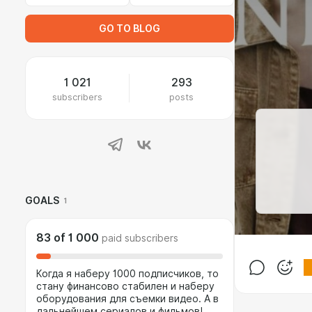
GO TO BLOG
1 021
293
subscribers
posts
GOALS
1
83
of
1 000
paid subscribers
Когда я наберу 1000 подписчиков, то
стану финансово стабилен и наберу
оборудования для съемки видео. А в
дальнейшем сериалов и фильмов!