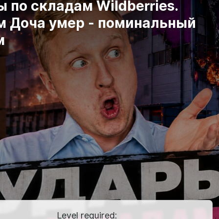
 по складам Wildberries.
м Доча умер - поминальный
м
Level required: