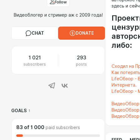
Follow
здесь и сей
Видеоблогер и стример аж с 2009 года!
Проекты
цензур
CHAT
DONATE
авторс
либо:
1 021
293
subscribers
posts
Сходил на П
Как потерять
LifeОбзор -
Интернета.
LifeОбзор -
ВидеоОбзор 
ВидеоОбзор 
GOALS
1
ВидеоОбзор 
83
of
1 000
paid subscribers
FEED
MED