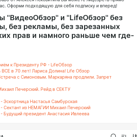
час. Оформи подходящую для себя подписку и вперед!
 "ВидеоОбзор" и "LifeОбзор" без
ы, без рекламы, без зарезанных
ких прав и намного раньше чем где-
риём к Президенту РФ - LifeОбзор
 ВСЕ в 70 лет! Лариса Долина! Life Обзор
 Встреча с Симоновым. Маркаряна продлили. Запрет
 Михаил Печерский. Рейд в СЕКТУ
- Эскортница Настасья Самбурская
- Сектант из НЕМАГИИ Михаил Печерский
- Будущий президент Анастасия Ивлеева
IA