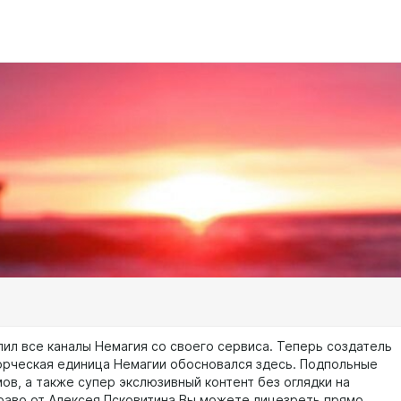
лил все каналы Немагия со своего сервиса. Теперь создатель
ворческая единица Немагии обосновался здесь. Подпольные
ов, а также супер экслюзивный контент без оглядки на
раво от Алексея Псковитина Вы можете лицезреть прямо