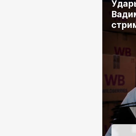
Удары
Вади
стри