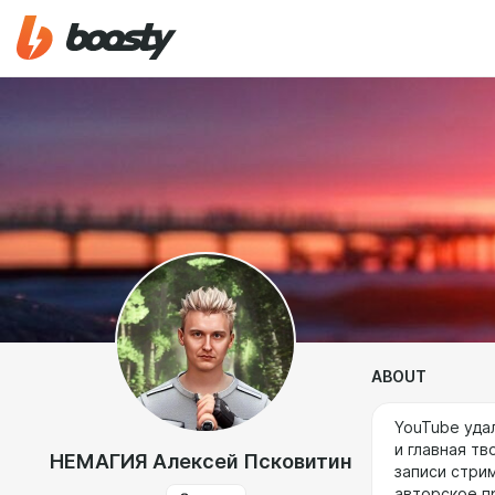
ABOUT
YouTube уда
и главная т
НЕМАГИЯ Алексей Псковитин
записи стрим
авторское п