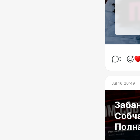
3
Jul 16 20:49
Заба
Собча
Полн