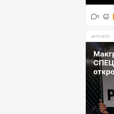
3
Jul 13 22:21
Макг
СПЕЦ
откр