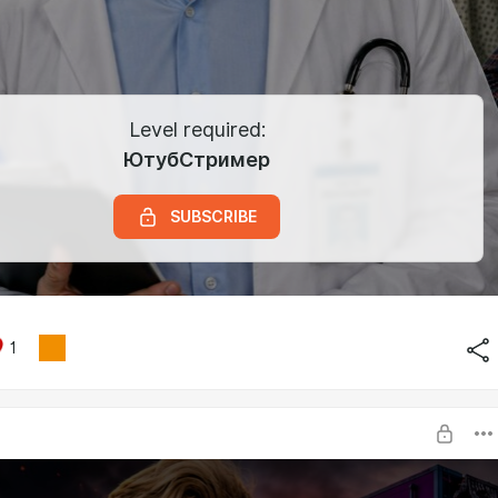
Level required:
ЮтубСтример
SUBSCRIBE
1