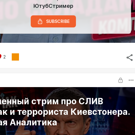
ЮтубСтример
SUBSCRIBE
2
ненный стрим про СЛИВ
к и террориста Киевстонера.
ая Аналитика