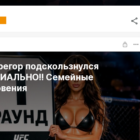
регор подскользнулся
ИАЛЬНО!! Семейные
овения