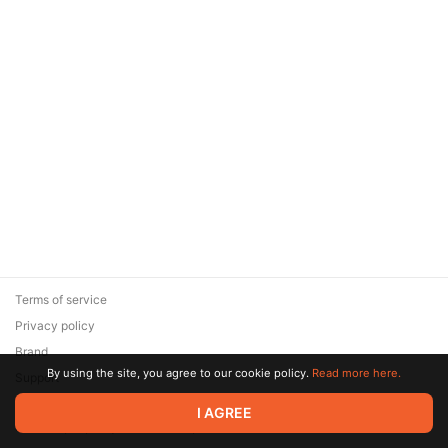
Terms of service
Privacy policy
Brand
By using the site, you agree to our cookie policy.
Read more here.
Support
© 2026 Zaya Solutions Limited. All rights reserved. All trademarks
I AGREE
are the property of their respective owners.