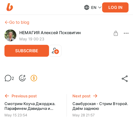
LOG IN
EN
Go to blog
НЕМАГИЯ Алексей Псковитин
May 19 00:23
SUBSCRIBE
Дроны в Москве. Собираюсь к
2
президенту. Робот - Фасовщик на
Level required:
стриме!
ЮтубСтример
Previous post
Next post
SUBSCRIBE
Смотрим Коуча Джорджа.
Самбурская - Стрим Второй.
Парафинем Давидыча и
Даём заднюю
Рындыча
May 15 23:54
May 28 21:57