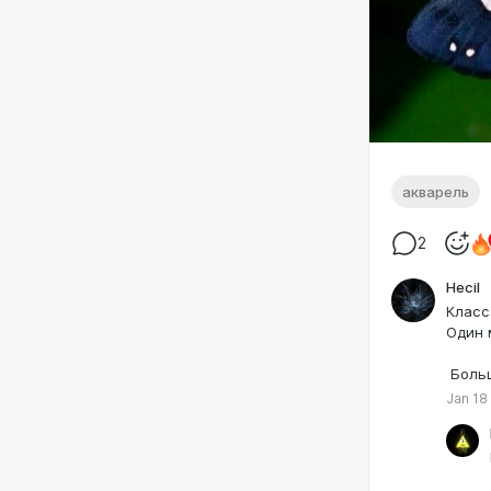
акварель
2
Hecil
Класс
Один 
Больш
Jan 18