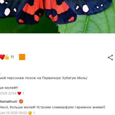
11
.
мой персонаж похож на Первичную Зубатую Моль)
е молей!!!
 2025 22:54
1
Natlalihuitl
Hecil, больше молей! Устроим соммерфулю гаремное аниме!)
Jan 19 2025 09:02
1