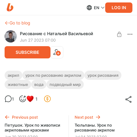
LOG IN
EN
Go to blog
Рисование с Натальей Васильевой
Jun 27 2023 07:00
SUBSCRIBE
Дельфин. Урок по живописи
акрил
урок по рисованию акрилом
урок рисования
акриловыми красками
животные
вода
подводный мир
Level required:
Уроки рисования
На этом уроке нарисуем выныривающего из-под воды
дельфина акрилом. Продолжительность урока - 39 минут.
1
1
UNLOCK POST
Previous post
Next post
Петушок. Урок по живописи
Тюльпаны. Урок по
акриловыми красками
рисованию акрилом
Jun 20 2023 07:00
Jul 04 2023 07:00