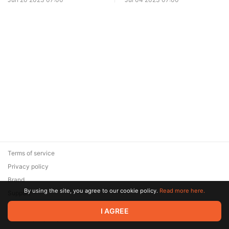
Terms of service
Privacy policy
Brand
By using the site, you agree to our cookie policy.
Read more here.
Support
© 2026 Zaya Solutions Limited. All rights reserved. All trademarks
I AGREE
are the property of their respective owners.