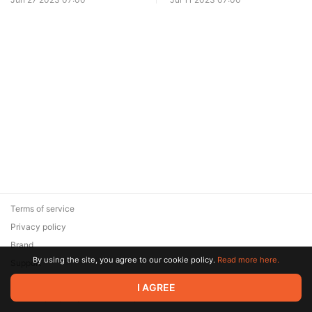
Terms of service
Privacy policy
Brand
By using the site, you agree to our cookie policy.
Read more here.
Support
© 2026 Zaya Solutions Limited. All rights reserved. All trademarks
I AGREE
are the property of their respective owners.