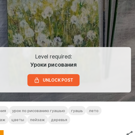
Level required:
Уроки рисования
UNLOCK POST
ния
урок по рисованию гуашью
гуашь
лето
заж
цветы
пейзаж
деревья