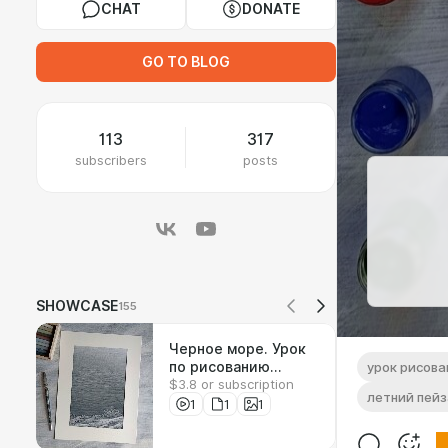
CHAT
DONATE
GO TO BLOG
113
317
subscribers
posts
SHOWCASE
155
Черное море. Урок
по рисованию
урок рисова
$3.8 or subscription
соусом
летний пей
1
1
1