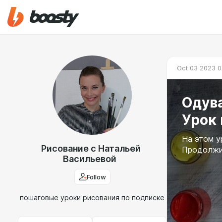
Oct 03 2023 0
Одува
Урок
На этом у
Рисование с Натальей
Продолжит
Васильевой
Follow
пошаговые уроки рисования по подписке