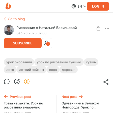
LOG IN
EN
Go to blog
Рисование с Натальей Васильевой
Sep 26 2023 07:00
SUBSCRIBE
Витославлицы. У озера Мячино.
урок рисования
урок по рисованию гуашью
гуашь
Пошаговый урок по рисованию гуашью
лето
летний пейзаж
вода
деревья
Level required:
Уроки рисования
На этом уроке нарисуем гуашью композицию с озером и
деревом на берегу. Продолжительность урока - 43
UNLOCK POST
минуты.
Previous post
Next post
Трава на закате. Урок по
Одуванчики в Великом
рисованию акварелью
Новгороде. Урок по
рисованию гуашью
Sep 19 2023 07:00
Oct 03 2023 07:00