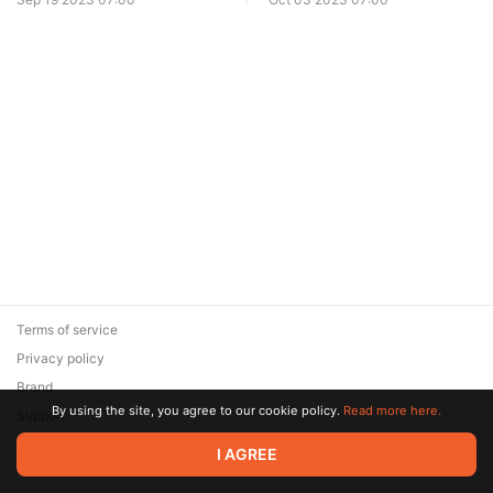
Terms of service
Privacy policy
Brand
By using the site, you agree to our cookie policy.
Read more here.
Support
© 2026 Zaya Solutions Limited. All rights reserved. All trademarks
I AGREE
are the property of their respective owners.