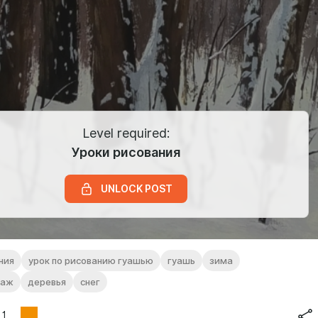
Level required:
Уроки рисования
UNLOCK POST
ния
урок по рисованию гуашью
гуашь
зима
заж
деревья
снег
1