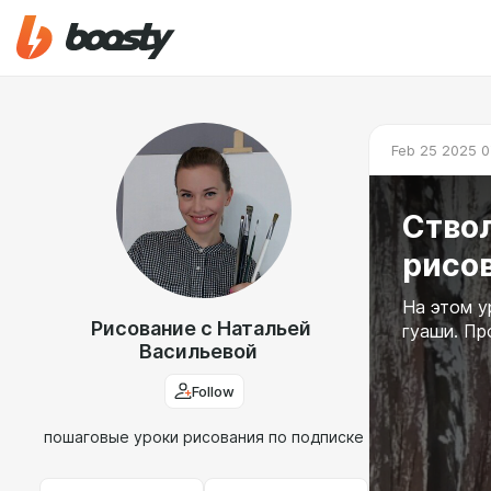
Feb 25 2025 0
Ствол
рисо
На этом у
Рисование с Натальей
гуаши. Пр
Васильевой
Follow
пошаговые уроки рисования по подписке