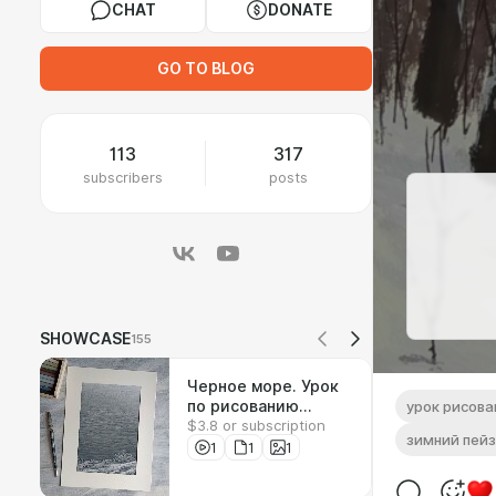
CHAT
DONATE
GO TO BLOG
113
317
subscribers
posts
SHOWCASE
155
Черное море. Урок
по рисованию
урок рисова
$3.8 or subscription
соусом
зимний пей
1
1
1