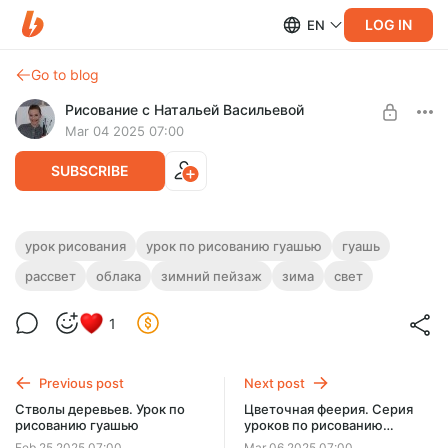
LOG IN
EN
Go to blog
Рисование с Натальей Васильевой
Mar 04 2025 07:00
SUBSCRIBE
Февральский рассвет. Урок по
урок рисования
урок по рисованию гуашью
гуашь
рисованию гуашью
рассвет
облака
зимний пейзаж
зима
свет
Level required:
Уроки рисования
Пошаговый урок по рисованию февральского рассвета
гуашью. Длительность - 43 минуты.
1
UNLOCK POST
Previous post
Next post
Стволы деревьев. Урок по
Цветочная феерия. Серия
рисованию гуашью
уроков по рисованию
гуашью
Feb 25 2025 07:00
Mar 06 2025 07:00