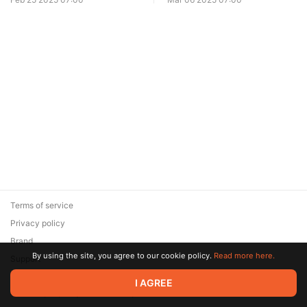
Terms of service
Privacy policy
Brand
By using the site, you agree to our cookie policy.
Read more here.
Support
© 2026 Zaya Solutions Limited. All rights reserved. All trademarks
I AGREE
are the property of their respective owners.