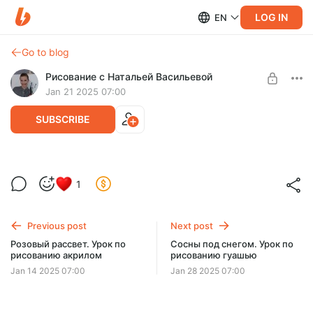
LOG IN
EN
Go to blog
Рисование с Натальей Васильевой
Jan 21 2025 07:00
SUBSCRIBE
Дорога в лесу. Урок по рисованию
1
акрилом
Level required:
Уроки рисования
Пошаговый урок по рисованию летнего пейзажа с дорогой
в лесу акриловыми красками. Длительность - 1 час 18
Previous post
Next post
UNLOCK POST
минут.
Розовый рассвет. Урок по
Сосны под снегом. Урок по
рисованию акрилом
рисованию гуашью
Jan 14 2025 07:00
Jan 28 2025 07:00