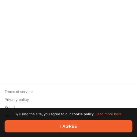
Terms of service
Privacy policy
Brand
By using the site, you agree to our cookie policy.
Read more here.
Support
© 2026 Zaya Solutions Limited. All rights reserved. All trademarks
I AGREE
are the property of their respective owners.