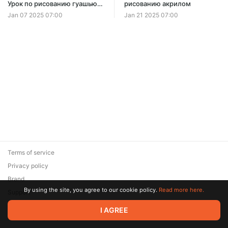
Урок по рисованию гуашью.
рисованию акрилом
Серия «Новогодняя Москва»
Jan 07 2025 07:00
Jan 21 2025 07:00
Terms of service
Privacy policy
Brand
By using the site, you agree to our cookie policy.
Read more here.
Support
© 2026 Zaya Solutions Limited. All rights reserved. All trademarks
I AGREE
are the property of their respective owners.