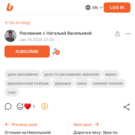
LOG IN
EN
Go to blog
Рисование с Натальей Васильевой
Jan 14 2025 07:00
SUBSCRIBE
Розовый рассвет. Урок по рисованию
урок рисования
урок по рисованию акрилом
акрил
акрилом
деревенский пейзаж
деревья
зима
зимний пейзаж
Level required:
Уроки рисования
На этом уроке напишем розовый рассвет акриловыми
снег
красками. Длительность урока - 59 минут.
UNLOCK POST
1
Previous post
Next post
Огоньки на Никольской.
Дорога в лесу. Урок по