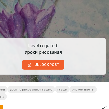
Level required:
Уроки рисования
UNLOCK POST
ния
урок по рисованию гуашью
гуашь
рисуем цветы
сна