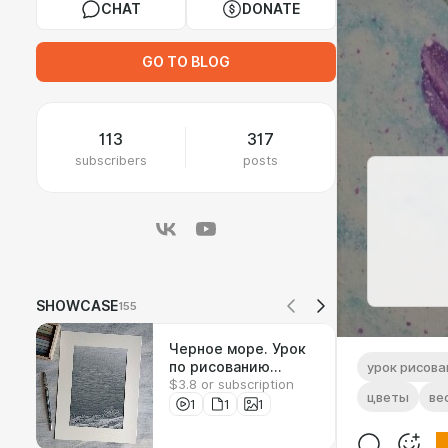
CHAT
DONATE
GO TO BLOG
113
317
subscribers
posts
SHOWCASE
155
Черное море. Урок
по рисованию
урок рисова
$3.8 or subscription
соусом
цветы
ве
1
1
1