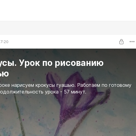
7:20
усы. Урок по рисованию
ью
роке нарисуем крокусы гуашью. Работаем по готовому
родолжительность урока - 57 минут.