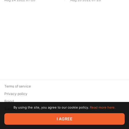
Terms of service
Privacy policy
Brand
By using the site, you agree to our cookie policy.
Read more here.
Support
© 2026 Zaya Solutions Limited. All rights reserved. All trademarks
I AGREE
are the property of their respective owners.