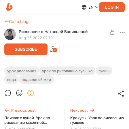
LOG IN
EN
Go to blog
Рисование с Натальей Васильевой
Aug 25 2022 07:10
SUBSCRIBE
Обитатели подводного мира. Рисуем
урок рисования
урок по рисованию гуашью
гуашь
гуашью
вода
подводный мир
Level required:
Уроки рисования
На этом уроке нарисуем подводный мир гуашью.
Продолжительность урока - 1 час 32 минуты.
UNLOCK POST
Previous post
Next post
Пейзаж с луной. Урок по
Крокусы. Урок по рисованию
рисованию масляной
гуашью
пастелью
Aug 24 2022 07:20
Aug 26 2022 07:20