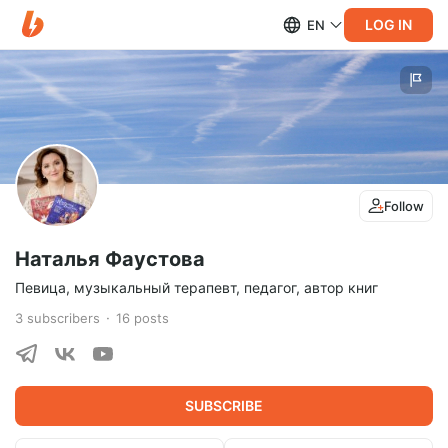
LOG IN
EN
Follow
Наталья Фаустова
Певица, музыкальный терапевт, педагог, автор книг
3
subscribers
16
posts
SUBSCRIBE