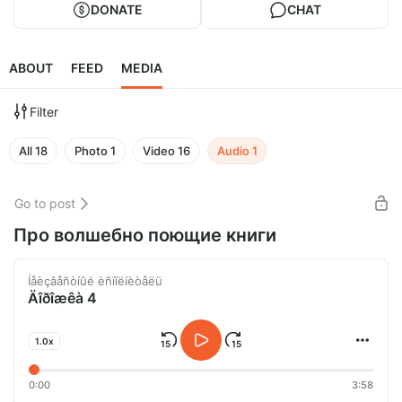
DONATE
CHAT
ABOUT
FEED
MEDIA
Filter
All
18
Photo
1
Video
16
Audio
1
Go to post
Про волшебно поющие книги
Íåèçâåñòíûé èñïîëíèòåëü
Äîðîæêà 4
1.0x
0:00
3:58