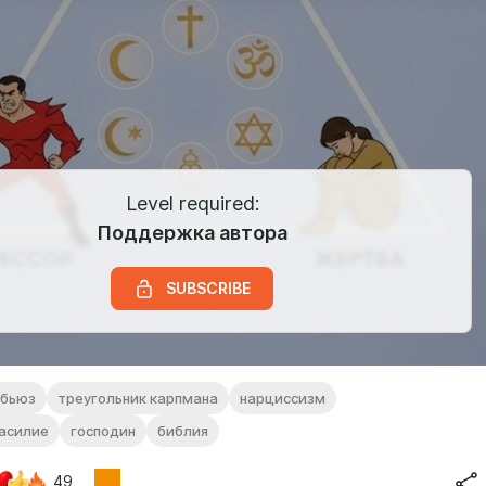
Level required:
Поддержка автора
SUBSCRIBE
абьюз
треугольник карпмана
нарциссизм
асилие
господин
библия
49