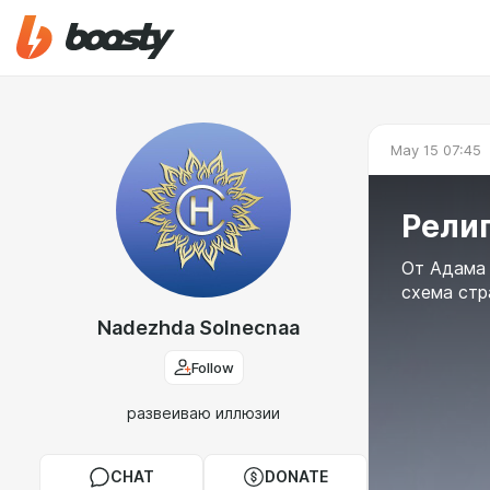
May 15 07:45
Религ
От Адама 
схема стр
Nadezhda Solnecnaa
Follow
развеиваю иллюзии
CHAT
DONATE