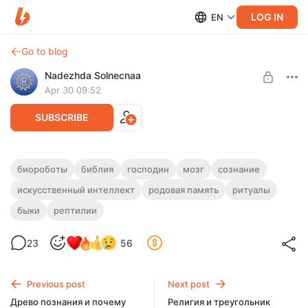
LOG IN
EN
Go to blog
Nadezhda Solnecnaa
Apr 30 09:52
SUBSCRIBE
Садовники в собственном саду
биороботы
библия
господин
мозг
сознание
искусственный интеллект
родовая память
ритуалы
Level required:
Что внутри нас на самом деле растёт — свой сад или
Поддержка автора
чужой? Разговор о роде, сознании и тонких механизмах
быки
рептилии
влияния, которые мы не замечаем.
SUBSCRIBE
23
56
Previous post
Next post
Древо познания и почему
Религия и треугольник