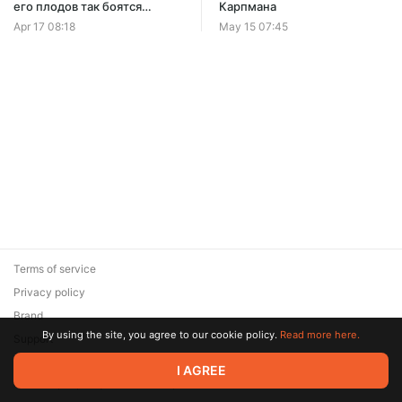
его плодов так боятся
Карпмана
тёмные
Apr 17 08:18
May 15 07:45
Terms of service
Privacy policy
Brand
By using the site, you agree to our cookie policy.
Read more here.
Support
© 2026 Zaya Solutions Limited. All rights reserved. All trademarks
I AGREE
are the property of their respective owners.