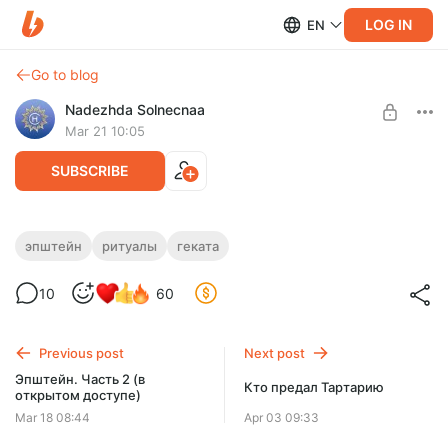
LOG IN
EN
Go to blog
Nadezhda Solnecnaa
Mar 21 10:05
SUBSCRIBE
Эпштейн. Часть 3: королева
эпштейн
ритуалы
геката
муравейника
Level required:
10
60
Поддержка автора
Муравейник власти: ритуалы, посвящения и обещание
изобилия. Кто стоит за сетью влияния?
SUBSCRIBE
Previous post
Next post
Эпштейн. Часть 2 (в
Кто предал Тартарию
открытом доступе)
Mar 18 08:44
Apr 03 09:33