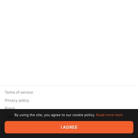
Terms of service
Privacy policy
Brand
By using the site, you agree to our cookie policy.
Read more here.
Support
© 2026 Zaya Solutions Limited. All rights reserved. All trademarks
I AGREE
are the property of their respective owners.