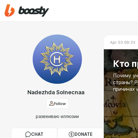
Apr 03 09:33
Кто 
Почему ун
страны? Р
причинах 
Nadezhda Solnecnaa
Follow
развеиваю иллюзии
CHAT
DONATE