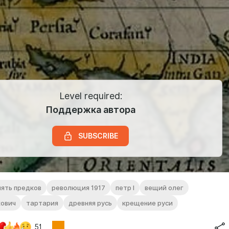
Level required:
Поддержка автора
SUBSCRIBE
ять предков
революция 1917
петр l
вещий олег
кович
тартария
древняя русь
крещение руси
51