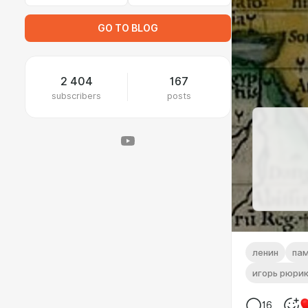
GO TO BLOG
2 404
167
subscribers
posts
ленин
пам
игорь рюри
16