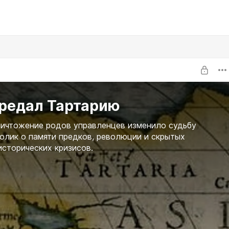
предал Тартарию
ичтожение родов управленцев изменило судьбу
олик о памяти предков, революции и скрытых
исторических кризисов.