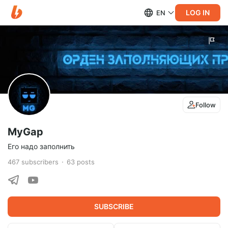
LOG IN
EN
Follow
MyGap
Его надо заполнить
467
subscribers
63
posts
SUBSCRIBE