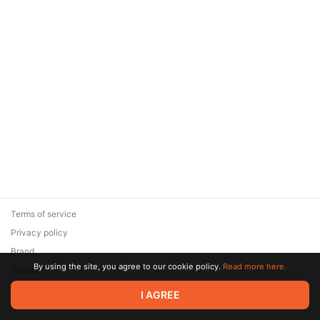
Terms of service
Privacy policy
Brand
By using the site, you agree to our cookie policy.
Read more here.
Support
© 2026 Zaya Solutions Limited. All rights reserved. All trademarks
I AGREE
are the property of their respective owners.