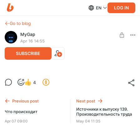
LOG IN
EN
Go to blog
MyGap
Apr 16 14:55
SUBSCRIBE
Ты плохо работаешь. Российский
4
парадокс [Версия Без Рекламы]
Level required:
Благодетель
Previous post
Next post
SUBSCRIBE
Источники к выпуску 139.
Что происходит
Производительность труда
Apr 07 09:00
May 04 11:35