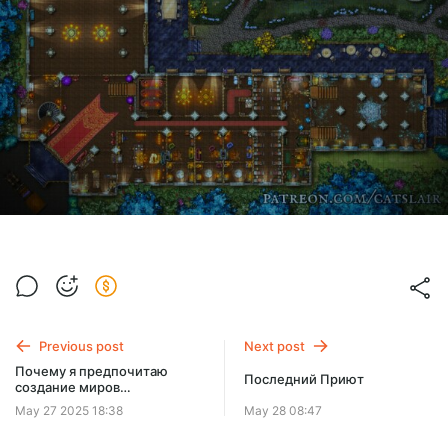
Previous post
Next post
Почему я предпочитаю
Последний Приют
создание миров
традиционным мирам и
May 27 2025 18:38
May 28 08:47
кампаниям Dungeons and
Dragons