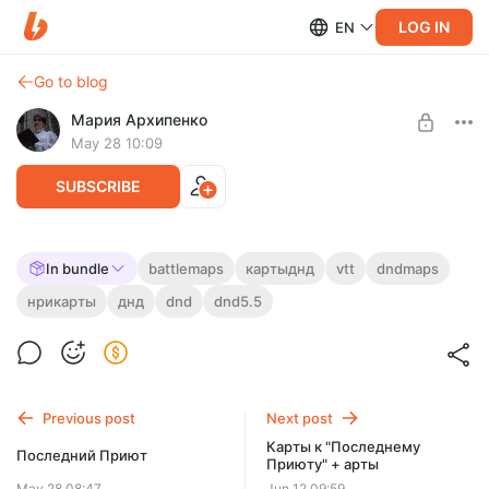
LOG IN
EN
Go to blog
Мария Архипенко
May 28 10:09
SUBSCRIBE
Полный набор карт к приключению
In bundle
battlemaps
картыднд
vtt
dndmaps
«Последний Приют»
нрикарты
днд
dnd
dnd5.5
Level required:
Подмастерье
Полный комплект детализированных карт для ваншота
«Последний Приют».
Высокое разрешение, низкое
UNLOCK POST
разрешение, сетка, нумерация.
Previous post
Next post
Карты к "Последнему
Последний Приют
Приюту" + арты
May 28 08:47
Jun 12 09:59