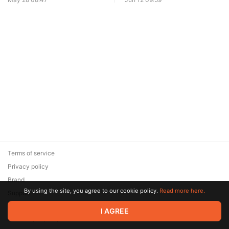
Terms of service
Privacy policy
Brand
By using the site, you agree to our cookie policy.
Read more here.
Support
© 2026 Zaya Solutions Limited. All rights reserved. All trademarks
I AGREE
are the property of their respective owners.