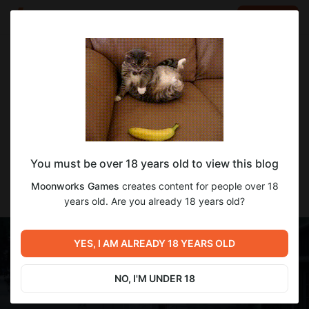
LOG IN
EN
Go to blog
Moonworks Games
May 14 2025 15:08
SUBSCRIBE
Дневнички!
You must be over 18 years old to view this blog
Дабы стимулировать постинг на Бусти, решено делать
дневники тут не единым постом, а более мелкими - как в
Moonworks Games
creates content for people over 18
твиттере или телеграме.
years old. Are you already 18 years old?
YES, I AM ALREADY 18 YEARS OLD
NO, I'M UNDER 18