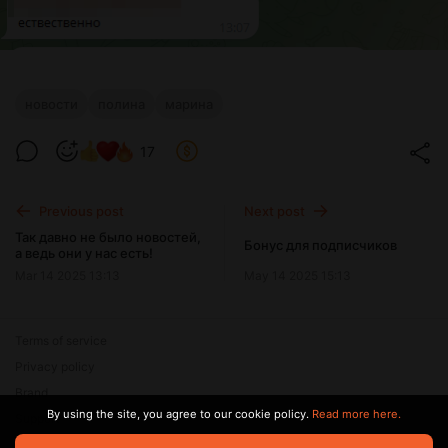
новости
полина
марина
17
Previous post
Next post
Так давно не было новостей,
Бонус для подписчиков
а ведь они у нас есть!
Mar 14 2025 13:13
May 14 2025 15:13
Terms of service
Privacy policy
Brand
By using the site, you agree to our cookie policy.
Read more here.
Support