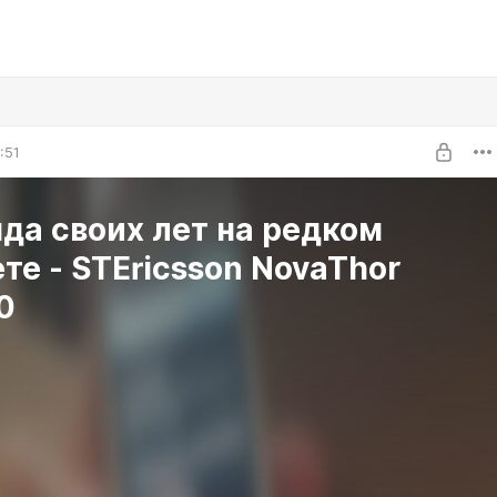
:51
да своих лет на редком
те - STEricsson NovaThor
0