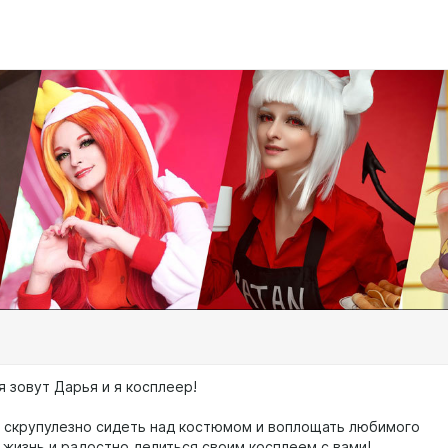
 зовут Дарья и я косплеер!
 скрупулезно сидеть над костюмом и воплощать любимого
 жизнь и радостно делиться своим косплеем с вами!