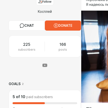
Follow
Я надеюсь п
Косплей
CHAT
DONATE
225
166
subscribers
posts
GOALS
2
5
of
10
paid subscribers