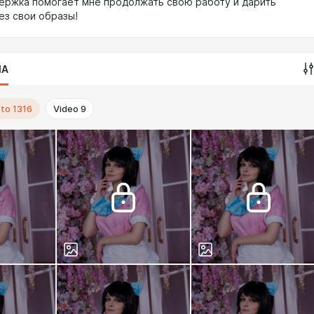
ержка помогает мне продолжать свою работу и дарить
ез свои образы!
IA
to
1316
Video
9