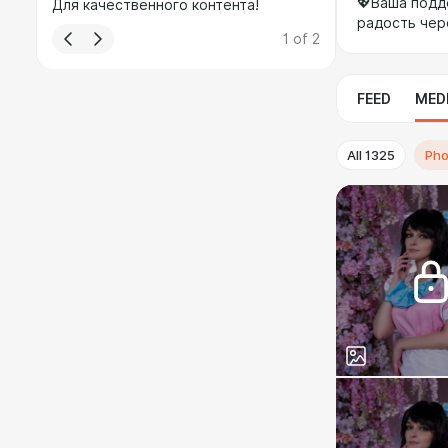
💖Ваша подд
Для качественного контента!
радость чер
1
of
2
FEED
MED
All
1325
Pho