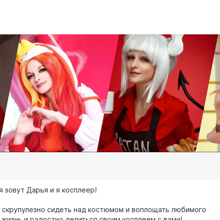
 зовут Дарья и я косплеер!
 скрупулезно сидеть над костюмом и воплощать любимого
 жизнь и радостно делиться своим косплеем с вами!