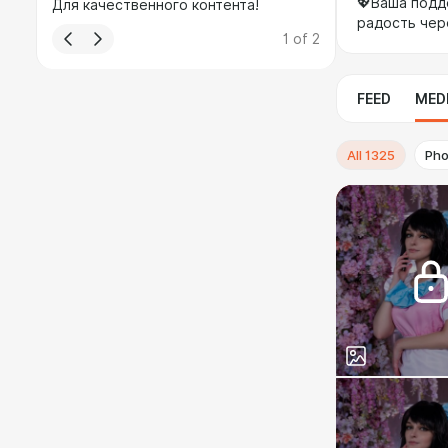
💖Ваша подд
Для качественного контента!
радость чер
1
of
2
FEED
MED
All
1325
Pho