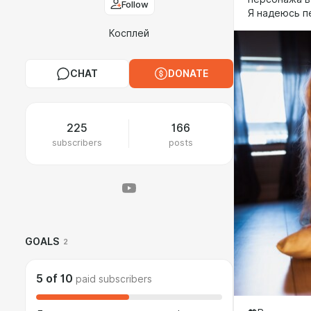
Follow
Я надеюсь п
Косплей
CHAT
DONATE
225
166
subscribers
posts
GOALS
2
5
of
10
paid subscribers