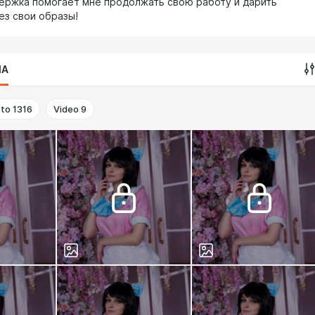
ержка помогает мне продолжать свою работу и дарить
ез свои образы!
IA
to
1316
Video
9