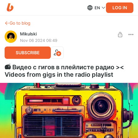
LOG IN
EN
Go to blog
Mikulski
Nov 06 2024 06:49
SUBSCRIBE
📻 Видео с гигов в плейлисте радио ><
Videos from gigs in the radio playlist