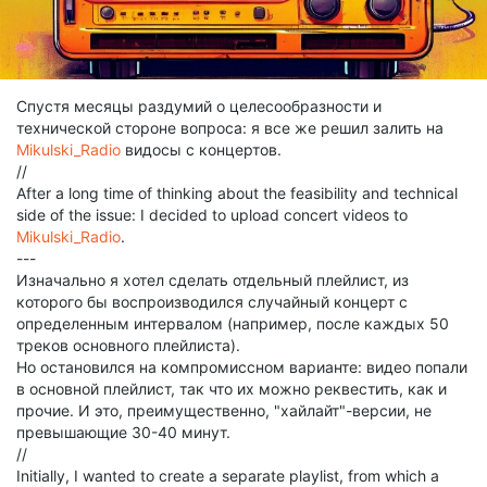
Спустя месяцы раздумий о целесообразности и
технической стороне вопроса: я все же решил залить на
Mikulski_Radio
видосы с концертов.
//
After a long time of thinking about the feasibility and technical
side of the issue: I decided to upload concert videos to
Mikulski_Radio
.
---
Изначально я хотел сделать отдельный плейлист, из
которого бы воспроизводился случайный концерт с
определенным интервалом (например, после каждых 50
треков основного плейлиста).
Но остановился на компромиссном варианте: видео попали
в основной плейлист, так что их можно реквестить, как и
прочие. И это, преимущественно, "хайлайт"-версии, не
превышающие 30-40 минут.
//
Initially, I wanted to create a separate playlist, from which a