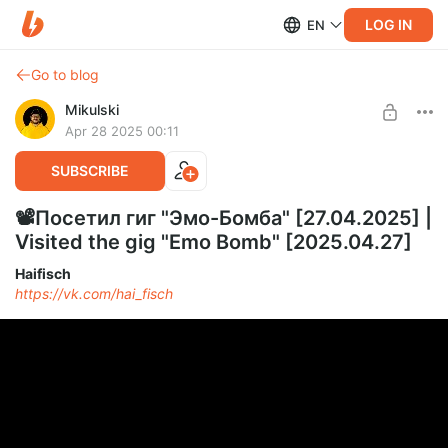
LOG IN
EN
Go to blog
Mikulski
Apr 28 2025 00:11
SUBSCRIBE
📽️Посетил гиг "Эмо-Бомба" [27.04.2025] |
Visited the gig "Emo Bomb" [2025.04.27]
Haifisch
https://vk.com/hai_fisch