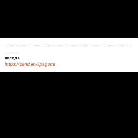
---------------------------------------------------------------------
-------
пагода
https://band.link/pagoda