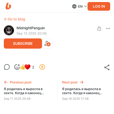
LOG IN
EN
Go to blog
MidnightPenguin
Sep 13 2025 20:06
SUBSCRIBE
Я родилась и выросла в секте. Когда я
2
наконец сбежала, я поняла, что то, во
Level required:
что они верили — реально… (Часть 4 из
На валокордин
6)
Previous post
Next post
UNLOCK POST
Я родилась и выросла в
Я родилась и выросла в
секте. Когда я наконец
секте. Когда я наконец
сбежала, я поняла, что то,
сбежала, я поняла, что то,
Sep 11 2025 20:46
Sep 16 2025 17:38
во что они верили —
во что они верили —
реально… (Часть 3 из 6)
реально… (Часть 5 из 6)