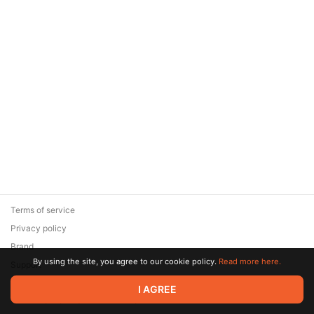
Terms of service
Privacy policy
Brand
By using the site, you agree to our cookie policy.
Read more here.
Support
© 2026 Zaya Solutions Limited. All rights reserved. All trademarks
I AGREE
are the property of their respective owners.