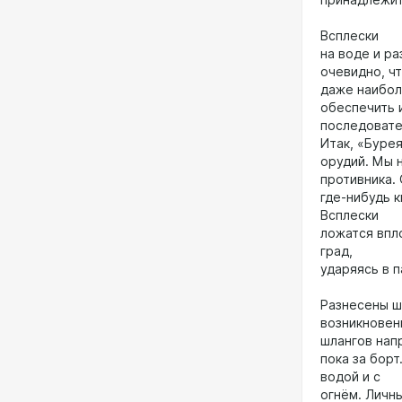
принадлежит
Всплески
на воде и р
очевидно, ч
даже наибол
обеспечить 
последовате
Итак, «Буре
орудий. Мы 
противника.
где-нибудь к
Всплески
ложатся впло
град,
ударяясь в п
Разнесены ш
возникновен
шлангов нап
пока за борт
водой и с
огнём. Личн