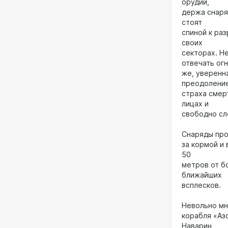
орудий,
держа снаря
стоят
спиной к ра
своих
секторах. Н
отвечать ог
же, уверенн
преодолени
страха смерт
лицах и
свободно сл
Снаряды пр
за кормой и 
50
метров от б
ближайших
всплесков.
Невольно мн
корабля «Аз
Наварин,