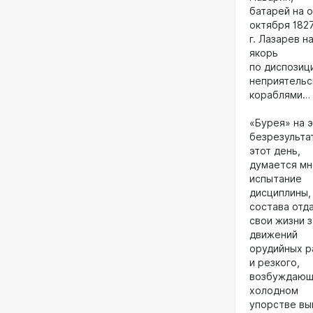
батарей на 
октября 182
г. Лазарев н
якорь
по диспозици
неприятельс
кораблями…
«Бурея» на э
безрезульта
этот день,
думается мн
испытание
дисциплины,
состава отд
свои жизни 
движений
орудийных р
и резкого,
возбуждающе
холодном
упорстве вы