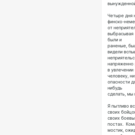
вынужденной
Четыре дня 
финско-неме
от неприяте
выбрасывая 
были и
раненые, бы
видели вспы
неприятельс
напряженно 
в увлечении
человеку, ни
опасности д
нибудь
сделать, мы 
Я пытливо в
своих бойцо
своих боевы
постах. Ком
мостик, ожи