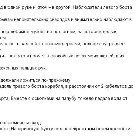
д в одной руке и ключ – в другой. Наблюдатели левого борта
зрывам неприятельских снарядов и внимательно наблюдают в
епоколебимое мужество под огнём, на который нельзя
нём
ая власть над собственными нервами, полное внутреннее
е
и – вот, что я прочёл в спокойных позах моих людей, в их
оженных пальцах рук.
одолжали ложиться по-прежнему
вдоль правого борта корабля, в расстоянии от 2 кабельтов до
орта. Вместе с осколками на палубу тяжело падала вода от
е вспомнился вход
ов» в Наваринскую бухту под перекрёстным огнём крепости