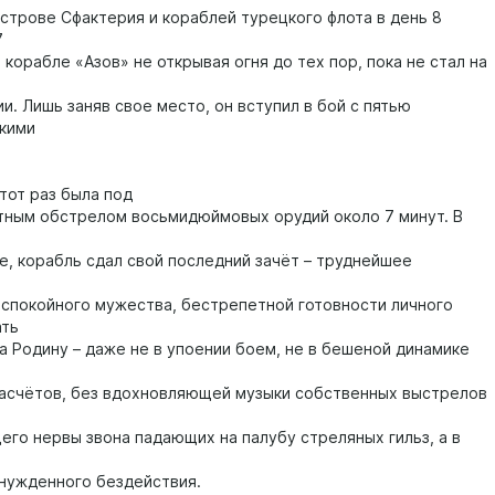
острове Сфактерия и кораблей турецкого флота в день 8
7
а корабле «Азов» не открывая огня до тех пор, пока не стал на
и. Лишь заняв свое место, он вступил в бой с пятью
кими
тот раз была под
тным обстрелом восьмидюймовых орудий около 7 минут. В
е, корабль сдал свой последний зачёт – труднейшее
 спокойного мужества, бестрепетной готовности личного
ать
за Родину – даже не в упоении боем, не в бешеной динамике
асчётов, без вдохновляющей музыки собственных выстрелов
го нервы звона падающих на палубу стреляных гильз, а в
нужденного бездействия.