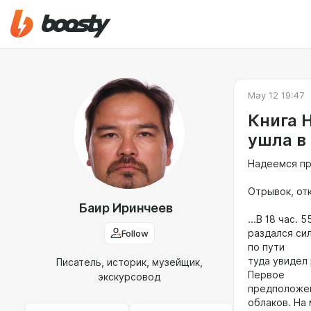
May 12 19:47
Книга 
ушла в
Надеемся пр
Отрывок, от
Баир Иринчеев
...В 18 час. 
Follow
раздался си
по пути
туда увидел
Писатель, историк, музейщик,
Первое
экскурсовод
предположен
облаков. На