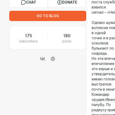
поста служб
CHAT
DONATE
взвился
сигнал – «Н
GO TO BLOG
Однако шума
всплески по
в одной
175
180
точке и в ра
subscribers
posts
осколков
булькают по 
снаряда.
Но эти впеч
впечатление
это взрыв и 
утвердител
киваю голов
выстрелов
почти в зени
Командир
орудия Иван
палубу. По
радиусу кри