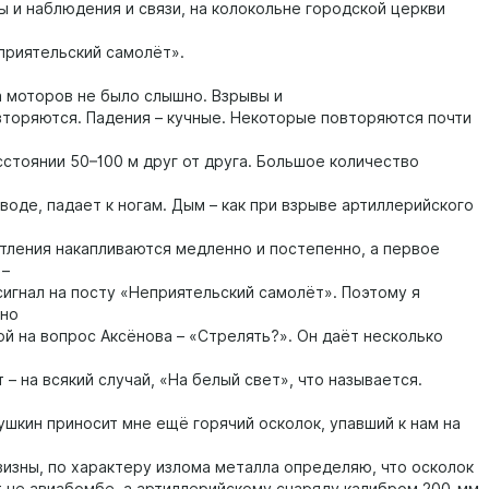
ы и наблюдения и связи, на колокольне городской церкви
еприятельский самолёт».
 моторов не было слышно. Взрывы и
вторяются. Падения – кучные. Некоторые повторяются почти
сстоянии 50–100 м друг от друга. Большое количество
воде, падает к ногам. Дым – как при взрыве артиллерийского
атления накапливаются медленно и постепенно, а первое
 –
сигнал на посту «Неприятельский самолёт». Поэтому я
ьно
ой на вопрос Аксёнова – «Стрелять?». Он даёт несколько
т – на всякий случай, «На белый свет», что называется.
ушкин приносит мне ещё горячий осколок, упавший к нам на
визны, по характеру излома металла определяю, что осколок