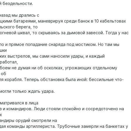
 бездельности.
назад мы дрались с
цкими батареями, маневрируя среди банок в 10 кабельтовах
льского берега, то
огневой шквал, то скрываясь за дымовой завесой. Тогда у нас
ло и прямое попадание снаряда под мостиком. Но там мы
шки
ких выстрелов, мы сами наносили удары, и каждый
работал,
 боем не думая ни об осколках, угрожающих отдельному
 об
ля корабля. Теперь обстановка была иной: бессильные что-
могли только ждать удара.
сматривался в лица
в и командиров. Люди стояли спокойно и сосредоточено на
х
андиры орудий смотрели на
дая команды артиллериста. Трубочные замерли на банкетах у