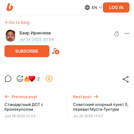
LOG IN
EN
Go to blog
Баир Иринчеев
Jul 24 2025 20:54
SUBSCRIBE
Фестиваль реконструкции на Линии
2
Сталина
Level required:
Друг проекта
Реконструкция на Линии Сталина в Острове, Псковская
область.
Previous post
Next post
SUBSCRIBE
Стандартный ДОТ с
Советский опорный пункт 5,
бронекуполом
перевал Муста-Тунтури
Jun 18 2025 21:03
Jul 25 2025 17:07