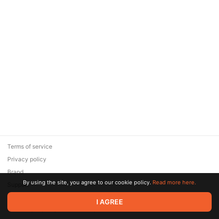
Terms of service
Privacy policy
Brand
By using the site, you agree to our cookie policy.
Read more here.
Support
© 2026 Zaya Solutions Limited. All rights reserved. All trademarks
I AGREE
are the property of their respective owners.